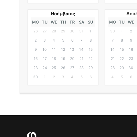
Νοέμβριος
Δεκ
MO
TU
WE
TH
FR
SA
SU
MO
TU
WE
26
27
28
29
30
31
1
30
1
2
2
3
4
5
6
7
8
7
8
9
9
10
11
12
13
14
15
14
15
16
16
17
18
19
20
21
22
21
22
23
23
24
25
26
27
28
29
28
29
30
30
1
2
3
4
5
6
4
5
6