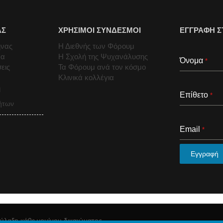
ΑΣ
ΧΡΗΣΙΜΟΙ ΣΥΝΔΕΣΜΟΙ
ΕΓΓΡΑΦΗ Σ
ήνας
Η Διεθνής των Φόρουμ
μα
Η Σχολή της Ψυχανάλυσης
Όνομα
*
εις
Τα Φόρουμ ανά τον κόσμο
Κλινικά κολλέγια
ή
Επίθετο
*
ήτων
Email
*
Εγγραφή
ύλαξη κάθε νομίμου δικαιώματος.