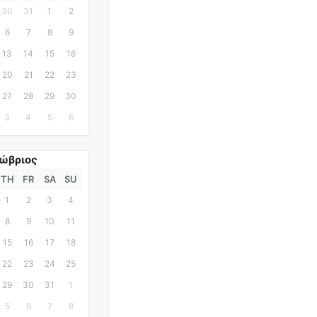
30
31
1
2
6
7
8
9
13
14
15
16
20
21
22
23
27
28
29
30
3
4
5
6
ώβριος
TH
FR
SA
SU
1
2
3
4
8
9
10
11
15
16
17
18
22
23
24
25
29
30
31
1
5
6
7
8