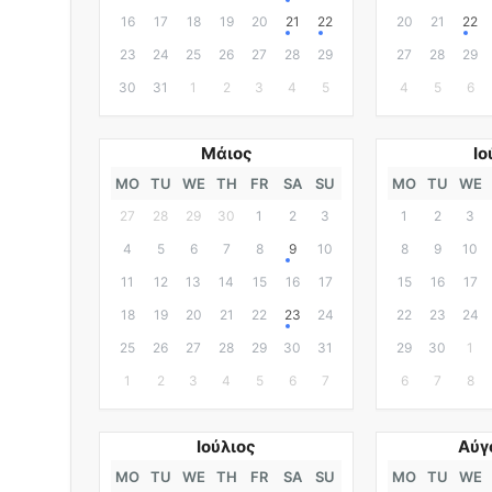
16
17
18
19
20
21
22
20
21
22
23
24
25
26
27
28
29
27
28
29
30
31
1
2
3
4
5
4
5
6
Μάιος
Ιο
MO
TU
WE
TH
FR
SA
SU
MO
TU
WE
27
28
29
30
1
2
3
1
2
3
4
5
6
7
8
9
10
8
9
10
11
12
13
14
15
16
17
15
16
17
18
19
20
21
22
23
24
22
23
24
25
26
27
28
29
30
31
29
30
1
1
2
3
4
5
6
7
6
7
8
Ιούλιος
Αύγ
MO
TU
WE
TH
FR
SA
SU
MO
TU
WE