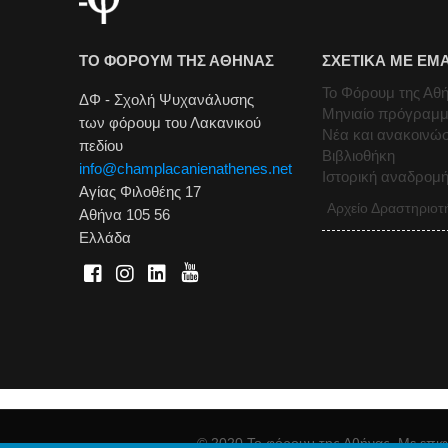
ΤΟ ΦΟΡΟΥΜ ΤΗΣ ΑΘΗΝΑΣ
ΣΧΕΤΙΚΑ ΜΕ ΕΜ
Το Φόρουμ της Αθ
ΔΦ - Σχολή Ψυχανάλυσης
Μηνιαίο πρόγραμ
των φόρουμ του Λακανικού
Νέα και ανακοινώσ
πεδίου
Βιβλιοθήκη
info@champlacanienathenes.net
Ιστορική αναδρομ
Αγίας Φιλοθέης 17
Αρχείο Δραστηριοτ
Αθήνα 105 56
Ελλάδα
© 2020 Το φόρουμ της Αθήνας. Με επιφ