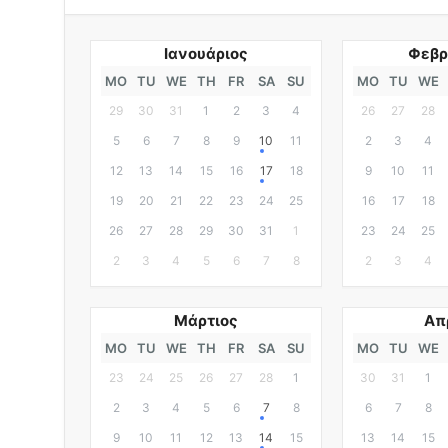
Ιανουάριος
Φεβρ
MO
TU
WE
TH
FR
SA
SU
MO
TU
WE
29
30
31
1
2
3
4
26
27
28
5
6
7
8
9
10
11
2
3
4
12
13
14
15
16
17
18
9
10
11
19
20
21
22
23
24
25
16
17
18
26
27
28
29
30
31
1
23
24
25
2
3
4
5
6
7
8
2
3
4
Μάρτιος
Απ
MO
TU
WE
TH
FR
SA
SU
MO
TU
WE
23
24
25
26
27
28
1
30
31
1
2
3
4
5
6
7
8
6
7
8
9
10
11
12
13
14
15
13
14
15