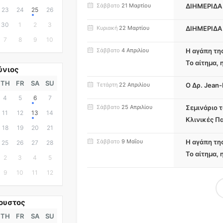
Σάββατο
21 Μαρτίου
ΔΙHMEΡΙΔΑ
23
24
25
26
30
1
2
3
Κυριακή
22 Μαρτίου
ΔΙHMEΡΙΔΑ
7
8
9
10
Σάββατο
4 Απριλίου
Η αγάπη τη
Το αίτημα, 
ύνιος
TH
FR
SA
SU
Τετάρτη
22 Απριλίου
Ο Δρ. Jean
4
5
6
7
Σάββατο
25 Απριλίου
Σεμινάριο 
11
12
13
14
Κλινικές Π
18
19
20
21
Σάββατο
9 Μαΐου
Η αγάπη τη
25
26
27
28
Το αίτημα, 
2
3
4
5
9
10
11
12
ουστος
TH
FR
SA
SU