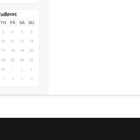
έμβριος
TH
FR
SA
SU
3
4
5
6
10
11
12
13
17
18
19
20
24
25
26
27
31
1
2
3
7
8
9
10