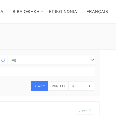
ΕΑ
ΒΙΒΛΙΟΘΗΚΗ
ΕΠΙΚΟΙΝΩΝΙΑ
FRANÇAIS
Ν
YEARLY
MONTHLY
GRID
TILE
2027