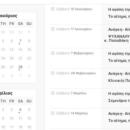
Σάββατο
10 Ιανουαρίου
Η αγάπη τη
ουάριος
Το αίτημα, 
TH
FR
SA
SU
Σάββατο
17 Ιανουαρίου
Ανάγκη- Αί
29
30
31
1
ΨΥΧΑΝΑΛΥΣ
κ. Παπαδάκη
5
6
7
8
12
13
14
15
Σάββατο
7 Φεβρουαρίου
Η αγάπη τη
19
20
21
22
Το αίτημα, 
26
27
28
1
Σάββατο
28 Φεβρουαρίου
Ανάγκη- Αί
5
6
7
8
Κλινικές Π
ρίλιος
Σάββατο
7 Μαρτίου
Η αγάπη τη
Σεμινάριο 
TH
FR
SA
SU
2
3
4
5
Σάββατο
14 Μαρτίου
Ανάγκη- Αί
9
10
11
12
Το αίτημα, 
16
17
18
19