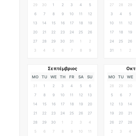
29
30
1
2
3
4
5
27
28
29
6
7
8
9
10
11
12
3
4
5
13
14
15
16
17
18
19
10
11
12
20
21
22
23
24
25
26
17
18
19
27
28
29
30
31
1
2
24
25
26
3
4
5
6
7
8
9
31
1
2
Σεπτέμβριος
Οκτ
MO
TU
WE
TH
FR
SA
SU
MO
TU
WE
31
1
2
3
4
5
6
28
29
30
7
8
9
10
11
12
13
5
6
7
14
15
16
17
18
19
20
12
13
14
21
22
23
24
25
26
27
19
20
21
28
29
30
1
2
3
4
26
27
28
5
6
7
8
9
10
11
2
3
4