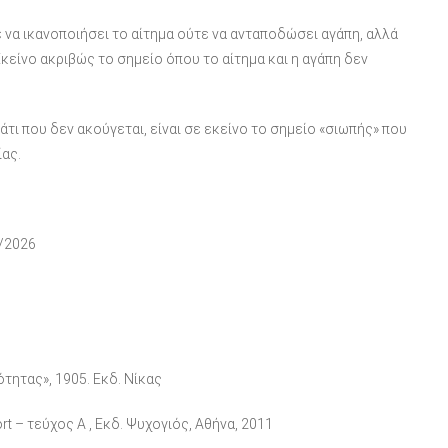
ε να ικανοποιήσει το αίτημα ούτε να ανταποδώσει αγάπη, αλλά
Εκείνο ακριβώς το σημείο όπου το αίτημα και η αγάπη δεν
κάτι που δεν ακούγεται, είναι σε εκείνο το σημείο «σιωπής» που
ίας.
3/2026
ότητας», 1905. Εκδ. Νίκας
rt – τεύχος Α , Εκδ. Ψυχογιός, Αθήνα, 2011