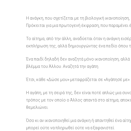
Η ανάγκη, που σχετίζεται με τη βιολογική ικανοποίησ
Πρόκειται για μια πρωτογενή έκφραση, που παραμένει 
Το αίτημα, από την άλλη, αναδύεται όταν η ανάγκη εισ
εκπλήρωση της, αλλά δημιουργώντας ένα πεδίο όπου το
Ένα παιδί δηλαδή δεν αναζητά μόνο ικανοποίηση, αλλά 
βλέμμα του Άλλου. Αναζητά την αγάπη.
Έτσι, κάθε «Δώσε μου» μεταφράζεται σε «Αγάπησέ με».
Η αγάπη, με τη σειρά της, δεν είναι ποτέ απλώς μια συ
τρόπος με τον οποίο ο Άλλος απαντά στο αίτημα, απο
θεμελιώνει.
Όσο κι αν ικανοποιηθεί μια ανάγκη ή απαντηθεί ένα αίτ
μπορεί ούτε να πληρωθεί ούτε να εξαφανιστεί.