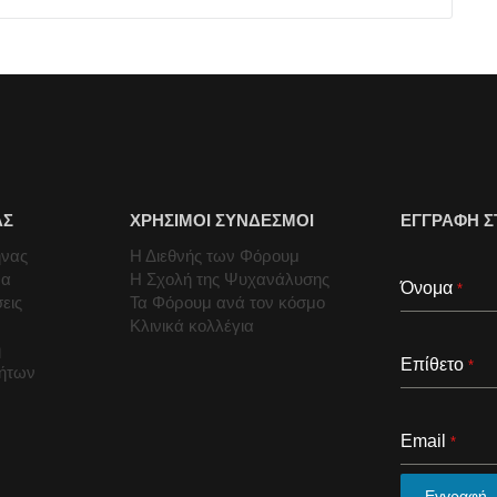
ΑΣ
ΧΡΗΣΙΜΟΙ ΣΥΝΔΕΣΜΟΙ
ΕΓΓΡΑΦΗ Σ
ήνας
Η Διεθνής των Φόρουμ
μα
Η Σχολή της Ψυχανάλυσης
Όνομα
*
εις
Τα Φόρουμ ανά τον κόσμο
Κλινικά κολλέγια
ή
Επίθετο
*
τήτων
Email
*
Εγγραφή