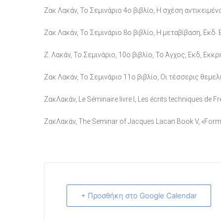
Ζακ Λακάν, Το Σεμινάριο 4ο βιβλίο, Η σχέση αντικειμέν
Ζακ Λακάν, Το Σεμινάριο 8ο βιβλίο, Η μεταβίβαση, Εκδ.
Ζ. Λακάν, Το Σεμινάριο, 10ο βιβλίο, Το Άγχος, Εκδ, Εκκρ
Ζακ Λακάν, Το Σεμινάριο 11ο βιβλίο, Οι τέσσερις θεμε
ΖακΛακάν, Le Séminaire livre I, Les écrits techniques de Fr
ΖακΛακάν, The Seminar of Jacques Lacan Book V, «Format
+ Προσθήκη στο Google Calendar