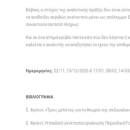
Βέβαια, ο στόχος της αναλυτικής πράξης δεν είναι ούτ
να αναδείξει ακριβώς εκείνο που μένει ως υπόλειμμα: 
συναντιούνται ποτέ πλήρως.
Και αν ένα αίτημα κρύβει πάντα κάτι που δεν λέγεται ή 
καλείται ο αναλυτής να αναζητήσει το ίχνος της επιθυμ
Ημερομηνίες:
22/11, 13/12/2025 & 17/01, 28/02, 14/0
ΒΙΒΛΙΟΓΡΑΦΙΑ
Σ. Φρόιντ, «Τρεις μελέτες για τη θεωρία της σεξουαλικ
Σ. Φρόιντ, Η παιδική γενετησία οργάνωση, Περιοδικό Fo