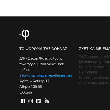
ΤΟ ΦΟΡΟΥΜ ΤΗΣ ΑΘΗΝΑΣ
ΣΧΕΤΙΚΑ ΜΕ ΕΜ
Το Φόρουμ της Αθ
ΔΦ - Σχολή Ψυχανάλυσης
Μηνιαίο πρόγραμ
των φόρουμ του Λακανικού
Νέα και ανακοινώσ
πεδίου
Βιβλιοθήκη
info@champlacanienathenes.net
Ιστορική αναδρομ
Αγίας Φιλοθέης 17
Αρχείο δραστηριο
Αθήνα 105 56
Ελλάδα