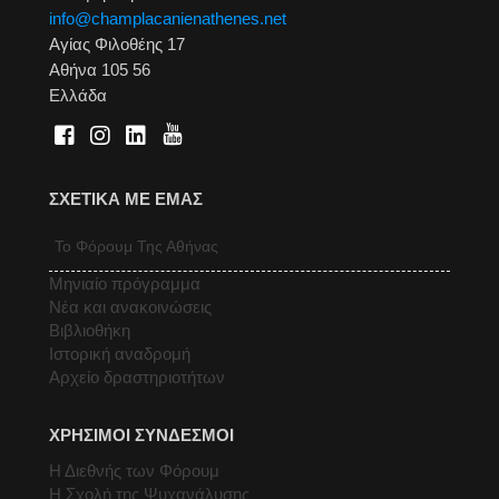
info@champlacanienathenes.net
Αγίας Φιλοθέης 17
Αθήνα 105 56
Ελλάδα
ΣΧΕΤΙΚΑ ΜΕ ΕΜΑΣ
Το Φόρουμ Της Αθήνας
Μηνιαίο πρόγραμμα
Νέα και ανακοινώσεις
Βιβλιοθήκη
Ιστορική αναδρομή
Αρχείο δραστηριοτήτων
ΧΡΗΣΙΜΟΙ ΣΥΝΔΕΣΜΟΙ
Η Διεθνής των Φόρουμ
Η Σχολή της Ψυχανάλυσης