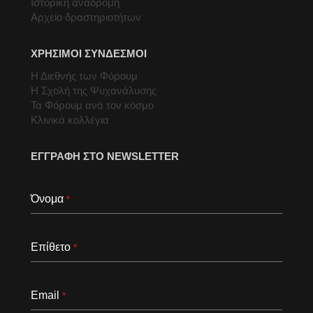
Ιστορική αναδρομή
Αρχείο δραστηριοτήτων
ΧΡΗΣΙΜΟΙ ΣΥΝΔΕΣΜΟΙ
Η Διεθνής των Φόρουμ
Η Σχολή της Ψυχανάλυσης
Τα Φόρουμ ανά τον κόσμο
Κλινικά κολλέγια
ΕΓΓΡΑΦΗ ΣΤΟ NEWSLETTER
Όνομα
*
Επίθετο
*
Email
*