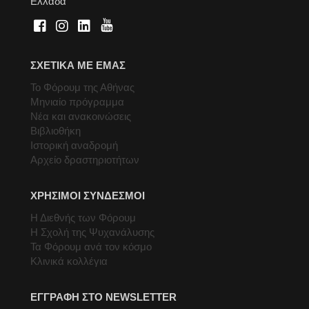
Ελλάδα
ΣΧΕΤΙΚΑ ΜΕ ΕΜΑΣ
Το Φόρουμ της Αθήνας
Μηνιαίο πρόγραμμα
Νέα και ανακοινώσεις
Βιβλιοθήκη
Ιστορική αναδρομή
Αρχείο δραστηριοτήτων
ΧΡΗΣΙΜΟΙ ΣΥΝΔΕΣΜΟΙ
Η Διεθνής των Φόρουμ
Η Σχολή της Ψυχανάλυσης
Τα Φόρουμ ανά τον κόσμο
Κλινικά κολλέγια
ΕΓΓΡΑΦΗ ΣΤΟ NEWSLETTER