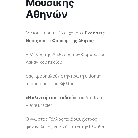
Μουσικής
Αθηνών
Με ιδιαίτερη τιμή και χαρά, οι
Εκδόσεις
Νίκας
και το
Φόρουμ της Αθήνας
– Μέλος της Διεθνούς των Φόρουμ του
Λακανικού πεδίου
σας προσκαλούν στην πρώτη επίσημη
παρουσίαση του βιβλίου
«Η κλινική του παιδιού»
του Δρ. Jean-
Pierre Drapier.
Ο γνωστός Γάλλος παιδοψυχίατρος –
ψυχαναλυτής επισκέπτεται την Ελλάδα