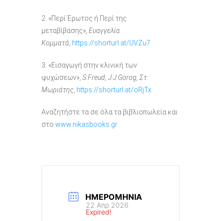
2. «Περί Έρωτος ή Περί της
μεταβίβασης»,
Ευαγγελία
Κομματά
,
https://shorturl.at/UVZu7
3. «Εισαγωγή στην κλινική των
ψυχώσεων»,
S.Freud, J.J.Gorog, Στ.
Μωριάτης
,
https://shorturl.at/oRjTx
Αναζητήστε τα σε όλα τα βιβλιοπωλεία και
στο
www.nikasbooks.gr
ΗΜΕΡΟΜΗΝΊΑ
22 Απρ 2026
Expired!