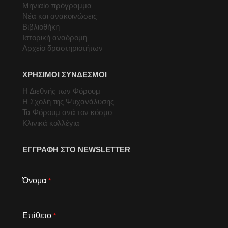
Μηνιαίο πρόγραμμα
Νέα και ανακοινώσεις
Βιβλιοθήκη
Ιστορική αναδρομή
Αρχείο δραστηριοτήτων
ΧΡΗΣΙΜΟΙ ΣΥΝΔΕΣΜΟΙ
Η Διεθνής των Φόρουμ
Η Σχολή της Ψυχανάλυσης
Τα Φόρουμ ανά τον κόσμο
Κλινικά κολλέγια
ΕΓΓΡΑΦΗ ΣΤΟ NEWSLETTER
Όνομα
*
Επίθετο
*