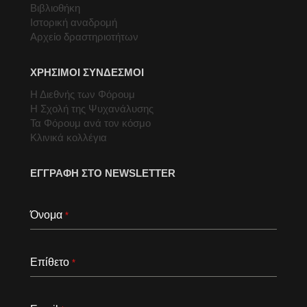
Βιβλιοθήκη
Ιστορική αναδρομή
Αρχείο δραστηριοτήτων
ΧΡΗΣΙΜΟΙ ΣΥΝΔΕΣΜΟΙ
Η Διεθνής των Φόρουμ
Η Σχολή της Ψυχανάλυσης
Τα Φόρουμ ανά τον κόσμο
Κλινικά κολλέγια
ΕΓΓΡΑΦΗ ΣΤΟ NEWSLETTER
Όνομα
*
Επίθετο
*