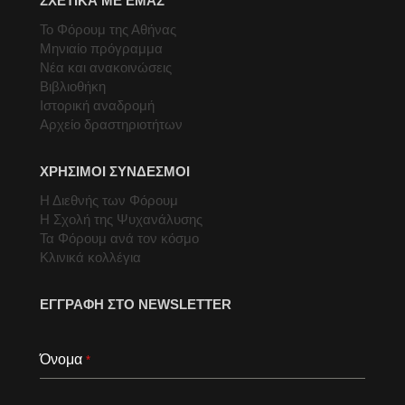
ΣΧΕΤΙΚΑ ΜΕ ΕΜΑΣ
Το Φόρουμ της Αθήνας
Μηνιαίο πρόγραμμα
Νέα και ανακοινώσεις
Βιβλιοθήκη
Ιστορική αναδρομή
Αρχείο δραστηριοτήτων
ΧΡΗΣΙΜΟΙ ΣΥΝΔΕΣΜΟΙ
Η Διεθνής των Φόρουμ
Η Σχολή της Ψυχανάλυσης
Τα Φόρουμ ανά τον κόσμο
Κλινικά κολλέγια
ΕΓΓΡΑΦΗ ΣΤΟ NEWSLETTER
Όνομα
*