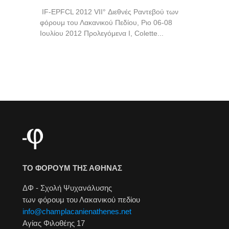
IF-EPFCL 2012 VII° Διεθνές Ραντεβού των
φόρουμ του Λακανικού Πεδίου, Ριο 06-08
Ιουλίου 2012 Προλεγόμενα Ι, Colette...
ΤΟ ΦΟΡΟΥΜ ΤΗΣ ΑΘΗΝΑΣ
ΔΦ - Σχολή Ψυχανάλυσης
των φόρουμ του Λακανικού πεδίου
info@champlacanienathenes.net
Αγίας Φιλοθέης 17