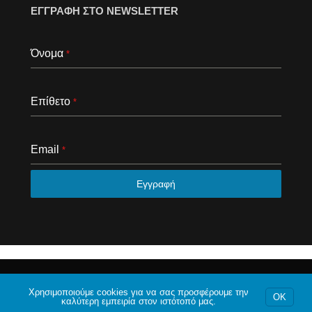
ΕΓΓΡΑΦΗ ΣΤΟ NEWSLETTER
Όνομα
*
Επίθετο
*
Email
*
Εγγραφή
© 2020 Το φόρουμ της Αθήνας. Με επιφύλαξη κάθε
νομίμου δικαιώματος.
Χρησιμοποιούμε cookies για να σας προσφέρουμε την
OK
καλύτερη εμπειρία στον ιστότοπό μας.