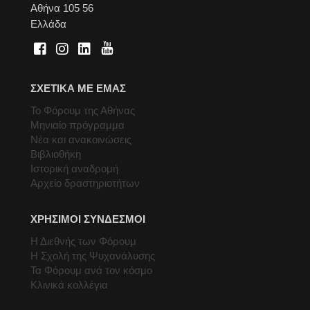
Αθήνα 105 56
Ελλάδα
ΣΧΕΤΙΚΑ ΜΕ ΕΜΑΣ
Το Φόρουμ της Αθήνας
Μηνιαίο πρόγραμμα
Νέα και ανακοινώσεις
Βιβλιοθήκη
Ιστορική αναδρομή
Αρχείο δραστηριοτήτων
ΧΡΗΣΙΜΟΙ ΣΥΝΔΕΣΜΟΙ
Η Διεθνής των Φόρουμ
Η Σχολή της Ψυχανάλυσης
Τα Φόρουμ ανά τον κόσμο
Κλινικά κολλέγια