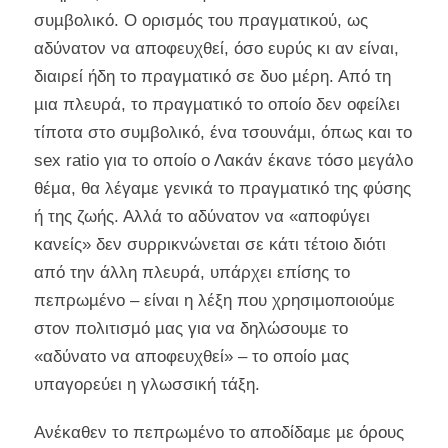
συµβολικό. Ο ορισµός του πραγµατικού, ως
αδύνατον να αποφευχθεί, όσο ευρύς κι αν είναι,
διαιρεί ήδη το πραγµατικό σε δυο µέρη. Από τη
µια πλευρά, το πραγµατικό το οποίο δεν οφείλει
τίποτα στο συµβολικό, ένα τσουνάµι, όπως και το
sex ratio για το οποίο ο Λακάν έκανε τόσο µεγάλο
θέµα, θα λέγαµε γενικά το πραγµατικό της φύσης
ή της ζωής. Αλλά το αδύνατον να «αποφύγει
κανείς» δεν συρρικνώνεται σε κάτι τέτοιο διότι
από την άλλη πλευρά, υπάρχει επίσης το
πεπρωµένο – είναι η λέξη που χρησιµοποιούµε
στον πολιτισµό µας για να δηλώσουµε το
«αδύνατο να αποφευχθεί» – το οποίο µας
υπαγορεύει η γλωσσική τάξη.
Ανέκαθεν το πεπρωµένο το αποδίδαµε µε όρους