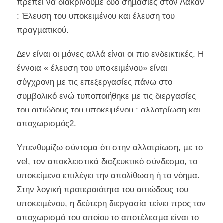
πρέπει να διακρίνουµε δυο σηµασίες στον Λακάν
: Έλευση του υποκειµένου και έλευση του
πραγµατικού.
∆εν είναι οι µόνες αλλά είναι οι πιο ενδεικτικές. Η
έννοια « έλευση του υποκειµένου» είναι
σύγχρονη µε τις επεξεργασίες πάνω στο
συµβολικό ενώ τυποποιήθηκε µε τις διεργασίες
του αιτιώδους του υποκειµένου : αλλοτρίωση και
αποχωρισµός2.
Υπενθυµίζω σύντοµα ότι στην αλλοτρίωση, µε το
vel, τον αποκλειστικά διαζευκτικό σύνδεσµο, το
υποκείµενο επιλέγει την απολίθωση ή το νόηµα.
Στην λογική προτεραιότητα του αιτιώδους του
υποκειµένου, η δεύτερη διεργασία τείνει προς τον
αποχωρισµό του οποίου το αποτέλεσµα είναι το