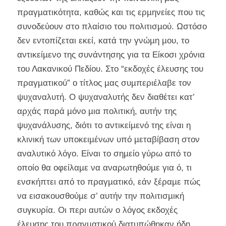
πραγµατικότητα, καθώς και τις ερµηνείες που τις
συνοδεύουν στο πλαίσιο του πολιτισµού. Ωστόσο
δεν εντοπίζεται εκεί, κατά την γνώµη µου, το
αντικείµενο της συνάντησης για τα Είκοσι χρόνια
του Λακανικού Πεδίου. Στο “εκδοχές έλευσης του
πραγµατικού” ο τίτλος µας συµπεριέλαβε τον
ψυχαναλυτή. Ο ψυχαναλυτής δεν διαθέτει κατ’
αρχάς παρά µόνο µια πολιτική, αυτήν της
ψυχανάλυσης, διότι το αντικείµενό της είναι η
κλινική των υποκειµένων υπό µεταβίβαση στον
αναλυτικό λόγο. Είναι το σηµείο γύρω από το
οποίο θα οφείλαµε να αναρωτηθούµε για ό, τι
ενσκήπτει από το πραγµατικό, εάν ξέραµε πώς
να εισακουσθούµε σ’ αυτήν την πολιτισµική
συγκυρία. Οι περι αυτών ο λόγος εκδοχές
έλευσης του πραγµατικού διατυπώθηκαν ήδη