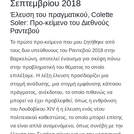
Σεπτεμβρίου 2018
Έλευση του πραγματικού, Colette
Soler: Προ-κείµενο του ∆ιεθνούς
Ραντεβού
Το πρώτο προ-κείµενο που µου ζητήθηκε από
τους δυο υπεύθυνους του Ραντεβού 2018 στην
Βαρκελώνη, αποτελεί έναυσµα για σκέψη πάνω
στην προβληµατική του θέµατος το οποίο
επιλέξαµε. Η λέξη έλευση προσδιορίζει µια
στιγµή ανάδυσης, µια στιγµή εµφάνισης κάποιου
πράγµατος, ανέκδοτου, το οποίο πιθανώς να
µπορεί να έχει προβλεφθεί, όπως η ενθρόνιση
του Λουδοβίκου XIV ή η έλευση ενός νέου
πολιτειακού καθεστώτος, το οποίο µπορεί επίσης
να είναι απλά αναµενόµενο, όπως συνέβη µε την