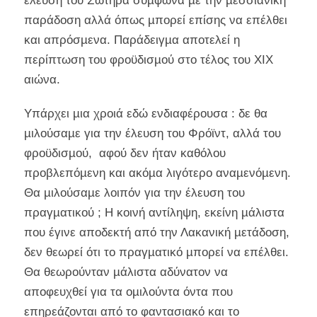
έλευση του Σωτήρα σύµφωνα µε την µεσσιανική
παράδοση αλλά όπως µπορεί επίσης να επέλθει
και απρόσµενα. Παράδειγµα αποτελεί η
περίπτωση του φροϋδισµού στο τέλος του ΧΙΧ
αιώνα.
Υπάρχει µια χροιά εδώ ενδιαφέρουσα : δε θα
µιλούσαµε για την έλευση του Φρόϊντ, αλλά του
φροϋδισµού, αφού δεν ήταν καθόλου
προβλεπόµενη και ακόµα λιγότερο αναµενόµενη.
Θα µιλούσαµε λοιπόν για την έλευση του
πραγµατικού ; Η κοινή αντίληψη, εκείνη µάλιστα
που έγινε αποδεκτή από την Λακανική µετάδοση,
δεν θεωρεί ότι το πραγµατικό µπορεί να επέλθει.
Θα θεωρούνταν µάλιστα αδύνατον να
αποφευχθεί για τα οµιλούντα όντα που
επηρεάζονται από το φαντασιακό και το