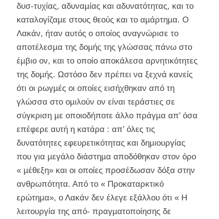
δυσ-τυχίας, αδυναµίας και αδυνατότητας, και το
καταλογίζαµε στους θεούς και το αµάρτηµα. Ο
Λακάν, ήταν αυτός ο οποίος αναγνώρισε το
αποτέλεσµα της δοµής της γλώσσας πάνω στο
έµβιο ον, και το οποίο αποκάλεσα αρνητικότητες
της δοµής. Ωστόσο δεν πρέπει να ξεχνά κανείς
ότι οι ρωγµές οι οποίες εισήχθηκαν από τη
γλώσσα στο οµιλούν ον είναι τεράστιες σε
σύγκριση µε οποιοδήποτε άλλο πράγµα απ’ όσα
επέφερε αυτή η κατάρα : απ’ όλες τις
δυνατότητες εφευρετικότητας και δηµιουργίας
που για µεγάλο διάστηµα αποδόθηκαν στον όρο
« µέθεξη» και οι οποίες προσέδωσαν δόξα στην
ανθρωπότητα. Από το « Προκαταρκτικό
ερώτηµα», ο Λακάν δεν έλεγε εξάλλου ότι « Η
λειτουργία της από- πραγµατοποίησης δε