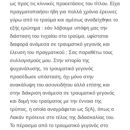
ως προς τις κλινικές προεκτάσεις του τίτλου. Είχα
πραγµατοποιήσει ήδη για πολλά χρόνια έρευνες
γύρω από το τραύµα και αµέσως αναδείχθηκε το
εξής ερώτηµα : εάν λάβουµε υπόψη µας την
διάσταση του τυχαίου στο τραύµα, υφίσταται
διαφορά ανάµεσα σε τραυµατικό γεγονός και
έλευση του πραγµατικού ; Σας παραθέτω τους
συλλογισµούς µου. Στην ιστορία της
ψυχανάλυσης, το τραυµατικό γεγονός
προσέδωσε υπόσταση, όχι µόνο στην
ανακάλυψη του ασυνειδήτου αλλά επίσης και
στην διάκριση ανάµεσα σε τραυµατικό γεγονός
και δοµή του τραύµατος µε την έννοια της
τρύπας, η οποία αναγράφεται ως S(A), όπως ο
Λακάν πρότεινε στο τέλος της διδασκαλίας του.
Το πέρασµα από το τραυµατικό γεγονός στο