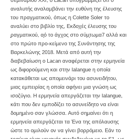
σεµιναρίου XXI, ο Lacan υπογραµµίζει ότι ο
αναλυτής αναλαµβάνει την ευθύνη της έλευσης
του πραγµατικού, όπως η Colette Soler το
αναλύει στο βιβλίο της, Εκδοχές έλευσης του
̟ραγµατικού, α̟ό το άγχος στο σύµ̟τωµα7 αλλά και
στο πρώτο προ-κείµενο της Συνάντησης της
Βαρκελώνης 2018. Μετά από αυτή την
διαβεβαίωση ο Lacan αναφέρεται στην ερµηνεία
ως διφορούµενη και στην lalangue η οποία
κατακάθεται ως αποµεινάρι του ασυνειδήτου,
µιας εµπειρίας η οποία αφήνει µια γνώση ως
ισοζύγιο. Η ερµηνεία απεργάζεται την lalangue,
κάτι που δεν εµποδίζει το ασυνείδητο να είναι
δοµηµένο σαν γλώσσα. Αυτό σηµαίνει ότι η
ερµηνεία απεργάζεται τα Ένα της απόλαυσης
ώστε το οµιλούν ον να γίνει βορρόµειο. Εάν το