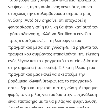
παράγουµε µια γραφή. ∆εν είναι ίδιο πράγµα το
να ψάχνεις τη σηµασία ενός γεγονότος και να
στοχεύεις την απολαµβάνουσα σηµασία µιας
γνώσης. Αυτό δεν σηµαίνει ότι υποχωρεί η
φαντασίωση γιατί η κλινική θα ήταν κατ’ αυτό τον
τρόπο αδιανόητη, αλλά να διατίθεσαι ευνοϊκά
προς « αυτό ̟ου ενέχει τη λειτουργία του
πραγµατικού µέσα στη γνώση»9. Τα ρηθέντα του
τραυµατικού συµβάντος επικαλούνται την έλευση
ενός λέγειν και το πραγµατικό το οποίο εξ-ίσταται
στην σηµασία ( απ-ουσία). Τελικά η έλευση του
πραγµατικού µας καλεί να σκεφτούµε την
βορόµµεια κλινική θεωρώντας το πραγµατικό
ασυνείδητο και την τρύπα στη γνώση. Ακόµα µια
φορά, το να µιλάς για τραύµα στην ψυχανάλυση
είναι ταυτόσηµο µε το να µιλάς για ψυχανάλυση.