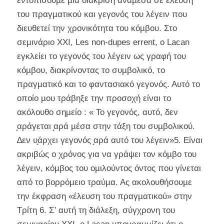
εντοπίσουµε µια διάκριση ανάµεσα σε έλευση
του πραγµατικού και γεγονός του λέγειν που
διευθετεί την χρονικότητα του κόµβου. Στο
σεµινάριο XXI, Les non-dupes errent, ο Lacan
εγκλείει το γεγονός του λέγειν ως γραφή του
κόµβου, διακρίνοντας το συµβολικό, το
πραγµατικό και το φαντασιακό γεγονός. Αυτό το
οποίο µου τράβηξε την προσοχή είναι το
ακόλουθο σηµείο : « Το γεγονός, αυτό, δεν
̟αράγεται ̟αρά µέσα στην τάξη του συµβολικού.
∆εν υ̟άρχει γεγονός ̟αρά αυτό του λέγειν»5. Είναι
ακριβώς ο χρόνος για να γράψει τον κόµβο του
λέγειν, κόµβος του οµιλούντος όντος που γίνεται
από το βορρόµειο τραύµα. Ας ακολουθήσουµε
την έκφραση «έλευση του πραγµατικού» στην
Τρίτη 6. Σ’ αυτή τη διάλεξη, σύγχρονη του