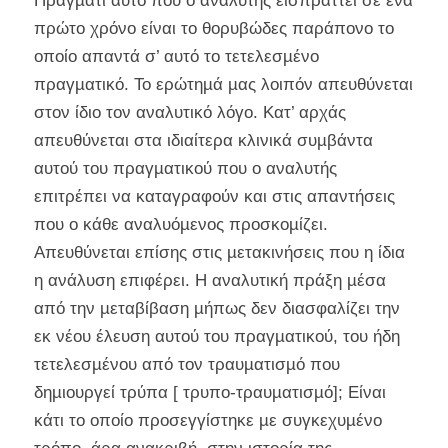
Πράγµατι αυτό που ο αναλυτής εισπράττει σε ένα
πρώτο χρόνο είναι το θορυβώδες παράπονο το
οποίο απαντά σ’ αυτό το τετελεσµένο
πραγµατικό. Το ερώτηµά µας λοιπόν απευθύνεται
στον ίδιο τον αναλυτικό λόγο. Κατ’ αρχάς
απευθύνεται στα ιδιαίτερα κλινικά συµβάντα
αυτού του πραγµατικού που ο αναλυτής
επιτρέπει να καταγραφούν και στις απαντήσεις
που ο κάθε αναλυόµενος προσκοµίζει.
Απευθύνεται επίσης στις µετακινήσεις που η ίδια
η ανάλυση επιφέρει. Η αναλυτική πράξη µέσα
από την µεταβίβαση µήπως δεν διασφαλίζει την
εκ νέου έλευση αυτού του πραγµατικού, του ήδη
τετελεσµένου από τον τραυµατισµό που
δηµιουργεί τρύπα [ τρυπο-τραυµατισµό]; Είναι
κάτι το οποίο προσεγγίστηκε µε συγκεχυµένο