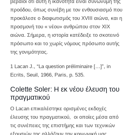
βέβαιοι ότι αυτή η ικανότητα είναι συνώνυµη της
προόδου, όπως συνέβη µε τον ενθουσιασµό που
προκάλεσε ο διαφωτισµός του ΧVIII αιώνα, και η
προσµονή του « νέου» ανθρώπου στον XIX
αιώνα. Σήµερα, η ιστορία κατέδειξε το σκοτεινό
πρόσωπο και το χωρίς νόµους πρόσωπο αυτής
της γονιµότητας.
1 Lacan J., “La question préliminaire […]”, in
Ecrits, Seuil, 1966, Paris, p. 535.
Colette Soler: Η εκ νέου έλευση του
πραγματικού
Ο Lacan επικαλέστηκε ορισµένες εκδοχές
έλευσης του πραγµατικού, οι οποίες µέσα από
τις συνέπειες της επιστήµης και των τεχνικών
εξουσιών της αλλάζουν την κοινωνική µας