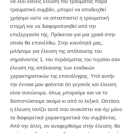
να λέει κανείς έλευση του τραύµατος παρά
τραυµατικό συµβάν, µπορεί να αποδειχθεί
χρήσιµο ώστε να αποσπαστεί η τραυµατική
στιγµή και να διαφοροποιηθεί από την
επεξεργασία της. Πρόκειται για µια χροιά στην
οποία θα επανέλθω. Στην κοινότητά µας,
µιλήσαµε για έλευση της απόλαυσης του
σηµαίνοντος 1, του περάσµατος του τυχαίου σαν
έλευση της απόλαυσης των εναδικών
χαρακτηριστικών της επανάληψης. Υπό αυτήν
την έννοια µου φαίνεται ότι γεγονός και έλευση
είναι συνώνυµα, όπως µπορούµε και να το
διαπιστώσουµε ακόµα κι από το λεξικό. Ωστόσο,
η έλευση τονίζει αυτό που ανακύπτει και όχι µόνο
τα διαφορετικά χαρακτηριστικά του συµβάντος.
Από την άλλη, αν αναφερθούµε στην έλευση, θα