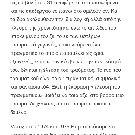
ως εισβολή του S1 αναφέρεται στο υποκείµενο
και τις επεξεργασίες πάνω στο οµιλούν ον. Και
τα δυο ακολουθούν την ίδια λογική αλλά από την
πλευρά της χρονικότητας, ενώ το αιτιώδες του
υποκειµένου τονίζει το εκ των υστέρων
τραυµατικό γεγονός, επικαλούµενο ένα
πραγµατικό το οποίο παραµένει ως όριο,
εξωγενές, ενώ µε τον κόµβο και την τακτικότητά
του, δένεται η έλευση του τραύµατος. Το ένα του
τραυµατικού είναι τρία : πραγµατικό, συµβολικό
και φαντασιακό4. Εκεί, η έκφραση « έλευση του
πραγµατικού» µοιάζει να ταιριάζει στο βορρόµειο
τραύµα, δείχνοντας ότι το τραύµα προκύπτει
δεµένο.
Μεταξύ του 1974 και 1975 θα µπορούσαµε να