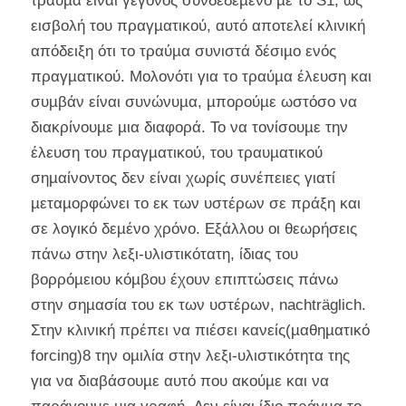
τραύµα είναι γεγονός συνδεδεµένο µε το S1, ως
εισβολή του πραγµατικού, αυτό αποτελεί κλινική
απόδειξη ότι το τραύµα συνιστά δέσιµο ενός
πραγµατικού. Μολονότι για το τραύµα έλευση και
συµβάν είναι συνώνυµα, µπορούµε ωστόσο να
διακρίνουµε µια διαφορά. Το να τονίσουµε την
έλευση του πραγµατικού, του τραυµατικού
σηµαίνοντος δεν είναι χωρίς συνέπειες γιατί
µεταµορφώνει το εκ των υστέρων σε πράξη και
σε λογικό δεµένο χρόνο. Εξάλλου οι θεωρήσεις
πάνω στην λεξι-υλιστικότατη, ίδιας του
βορρόµειου κόµβου έχουν επιπτώσεις πάνω
στην σηµασία του εκ των υστέρων, nachträglich.
Στην κλινική πρέπει να πιέσει κανείς(µαθηµατικό
forcing)8 την οµιλία στην λεξι-υλιστικότητα της
για να διαβάσουµε αυτό που ακούµε και να