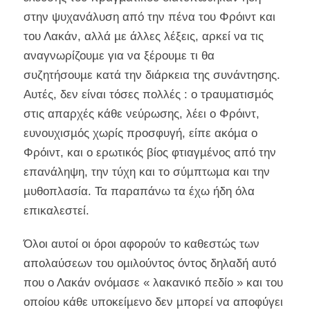
στην ψυχανάλυση από την πένα του Φρόιντ και
του Λακάν, αλλά µε άλλες λέξεις, αρκεί να τις
αναγνωρίζουµε για να ξέρουµε τι θα
συζητήσουµε κατά την διάρκεια της συνάντησης.
Αυτές, δεν είναι τόσες πολλές : ο τραυµατισµός
στις απαρχές κάθε νεύρωσης, λέει ο Φρόιντ,
ευνουχισµός χωρίς προσφυγή, είπε ακόµα ο
Φρόιντ, και ο ερωτικός βίος φτιαγµένος από την
επανάληψη, την τύχη και το σύµπτωµα και την
µυθοπλασία. Τα παραπάνω τα έχω ήδη όλα
επικαλεστεί.
Όλοι αυτοί οι όροι αφορούν το καθεστώς των
απολαύσεων του οµιλούντος όντος δηλαδή αυτό
που ο Λακάν ονόµασε « λακανικό πεδίο » και του
οποίου κάθε υποκείµενο δεν µπορεί να αποφύγει