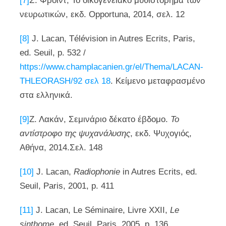
[7]
Σ. Φρόιντ, Το οικογενειακό μυθιστόρημα των
νευρωτικών, εκδ. Opportuna, 2014, σελ. 12
[8]
J. Lacan, Télévision in Autres Ecrits, Paris,
ed. Seuil, p. 532 /
https://www.champlacanien.gr/el/Thema/LACAN-
THLEORASH/92 σελ 18
. Κείμενο μεταφρασμένο
στα ελληνικά.
[9]
Ζ. Λακάν, Σεμινάριο δέκατο έβδομο.
Το
αντίστροφο της ψυχανάλυσης
, εκδ. Ψυχογιός,
Αθήνα, 2014.Σελ. 148
[10]
J. Lacan,
Radiophonie
in Autres Ecrits, ed.
Seuil, Paris, 2001, p. 411
[11]
J. Lacan, Le Séminaire, Livre XXII,
Le
sinthome
, ed. Seuil, Paris, 2005, p. 136