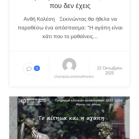
που δεν έχεις
Ανθή Κολέση Ξεκινώντας θα ήθελα να
παραθέσω ένα απόσπασµα: “Η αγάπη είναι
κάτι που το µαθαίνεις...
22 Οκτωβρίου
0
2025
champlacanienathenes