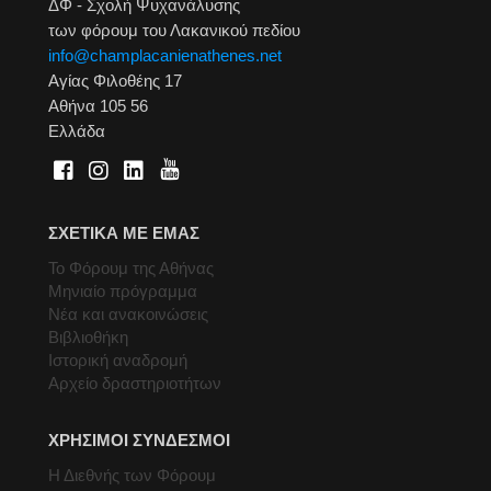
ΔΦ - Σχολή Ψυχανάλυσης
των φόρουμ του Λακανικού πεδίου
info@champlacanienathenes.net
Αγίας Φιλοθέης 17
Αθήνα 105 56
Ελλάδα
ΣΧΕΤΙΚΑ ΜΕ ΕΜΑΣ
Το Φόρουμ της Αθήνας
Μηνιαίο πρόγραμμα
Νέα και ανακοινώσεις
Βιβλιοθήκη
Ιστορική αναδρομή
Αρχείο δραστηριοτήτων
ΧΡΗΣΙΜΟΙ ΣΥΝΔΕΣΜΟΙ
Η Διεθνής των Φόρουμ