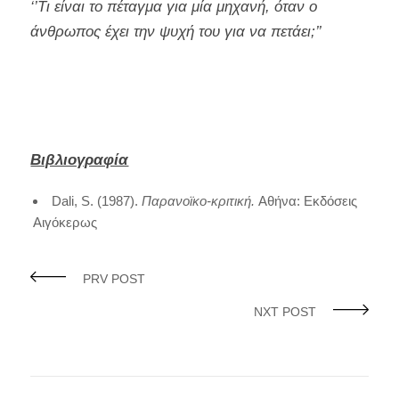
‘’Τι είναι το πέταγμα για μία μηχανή, όταν ο
άνθρωπος έχει την ψυχή του για να πετάει;’’
Βιβλιογραφία
Dali, S. (1987).
Παρανοϊκο-κριτική.
Αθήνα: Εκδόσεις
Αιγόκερως
PRV POST
NXT POST