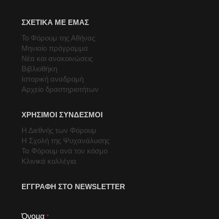
ΣΧΕΤΙΚΑ ΜΕ ΕΜΑΣ
Το Φόρουμ της Αθήνας
Μηνιαίο πρόγραμμα
Νέα και ανακοινώσεις
Βιβλιοθήκη
Ιστορική αναδρομή
Αρχείο δραστηριοτήτων
ΧΡΗΣΙΜΟΙ ΣΥΝΔΕΣΜΟΙ
Η Διεθνής των Φόρουμ
Η Σχολή της Ψυχανάλυσης
Τα Φόρουμ ανά τον κόσμο
Κλινικά κολλέγια
ΕΓΓΡΑΦΗ ΣΤΟ NEWSLETTER
Όνομα
*