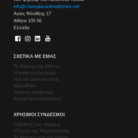
info@champlacanienathenes.net
Αγίας Φιλοθέης 17
Αθήνα 105 56
Ελλάδα
ΣΧΕΤΙΚΑ ΜΕ ΕΜΑΣ
Το Φόρουμ της Αθήνας
Μηνιαίο πρόγραμμα
Νέα και ανακοινώσεις
Βιβλιοθήκη
Ιστορική αναδρομή
Αρχείο δραστηριοτήτων
ΧΡΗΣΙΜΟΙ ΣΥΝΔΕΣΜΟΙ
Η Διεθνής των Φόρουμ
Η Σχολή της Ψυχανάλυσης
Τα Φόρουμ ανά τον κόσμο