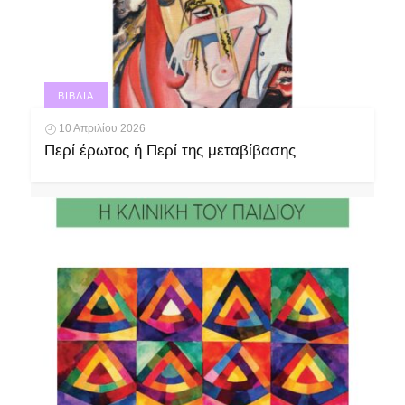
ΒΙΒΛΊΑ
10 Απριλίου 2026
Περί έρωτος ή Περί της μεταβίβασης