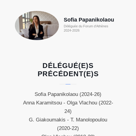
Sofia Papanikolaou
Déléguée du Forum d’Athènes
2024-2026
DÉLÉGUÉ(E)S
PRÉCÉDENT(E)S
Sofia Papanikolaou (2024-26)
Anna Karamitsou - Olga Vlachou (2022-
24)
G. Giakoumakis - T. Manolopoulou
(2020-22)