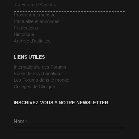
Le Forum D’Athènes
Programme mensuel
L’actualité et annonces
Publications
Historique
Archive d’activités
LIENS UTILES
Internationale des Forums
École de Psychanalyse
Les Forums dans le monde
Collèges de Clinique
INSCRIVEZ-VOUS A NOTRE NEWSLETTER
Nom
*