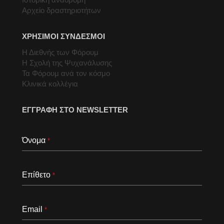
Αρχείο δραστηριοτήτων
ΧΡΗΣΙΜΟΙ ΣΥΝΔΕΣΜΟΙ
Η Διεθνής των Φόρουμ
Η Σχολή της Ψυχανάλυσης
Τα Φόρουμ ανά τον κόσμο
Κλινικά κολλέγια
ΕΓΓΡΑΦΗ ΣΤΟ NEWSLETTER
Όνομα
*
Επίθετο
*
Email
*