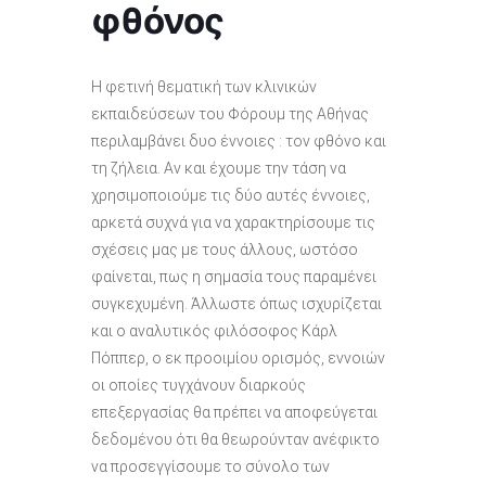
φθόνος
Η φετινή θεματική των κλινικών
εκπαιδεύσεων του Φόρουμ της Αθήνας
περιλαμβάνει δυο έννοιες : τον φθόνο και
τη ζήλεια. Αν και έχουμε την τάση να
χρησιμοποιούμε τις δύο αυτές έννοιες,
αρκετά συχνά για να χαρακτηρίσουμε τις
σχέσεις μας με τους άλλους, ωστόσο
φαίνεται, πως η σημασία τους παραμένει
συγκεχυμένη. Άλλωστε όπως ισχυρίζεται
και ο αναλυτικός φιλόσοφος Κάρλ
Πόππερ, ο εκ προοιμίου ορισμός, εννοιών
οι οποίες τυγχάνουν διαρκούς
επεξεργασίας θα πρέπει να αποφεύγεται
δεδομένου ότι θα θεωρούνταν ανέφικτο
να προσεγγίσουμε το σύνολο των