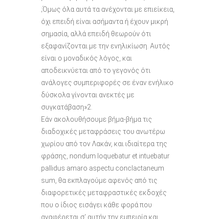
;Όμως όλα αυτά τα ανέχονται με επιείκεια,
όχι επειδή είναι ασήμαντα ή έχουν μικρή
σημασία, αλλά επειδή θεωρούν ότι
εξαφανίζονται με την ενηλικίωση. Αυτός
είναι ο μοναδικός λόγος, και
αποδεικνύεται από το γεγονός ότι
ανάλογες συμπεριφορές σε έναν ενήλικο
δύσκολα γίνονται ανεκτές με
συγκατάβαση»2.
Εάν ακολουθήσουμε βήμα-βήμα τις
διαδοχικές μεταφράσεις του ανωτέρω
χωρίου από τον Λακάν, και ιδιαίτερα της
φράσης, nondum loquebatur et intuebatur
pallidus amaro aspectu conclactaneum
sum, θα εκπλαγούμε αφενός από τις
διαφορετικές μεταφραστικές εκδοχές
που ο ίδιος εισάγει κάθε φορά που
αναφέρεται σ’ αυτήν την εμπειρία και