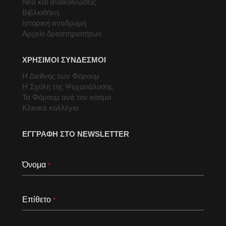
Νέα και ανακοινώσεις
Βιβλιοθήκη
Ιστορική αναδρομή
Αρχείο δραστηριοτήτων
ΧΡΗΣΙΜΟΙ ΣΥΝΔΕΣΜΟΙ
Η Διεθνής των Φόρουμ
Η Σχολή της Ψυχανάλυσης
Τα Φόρουμ ανά τον κόσμο
Κλινικά κολλέγια
ΕΓΓΡΑΦΗ ΣΤΟ NEWSLETTER
Όνομα
*
Επίθετο
*