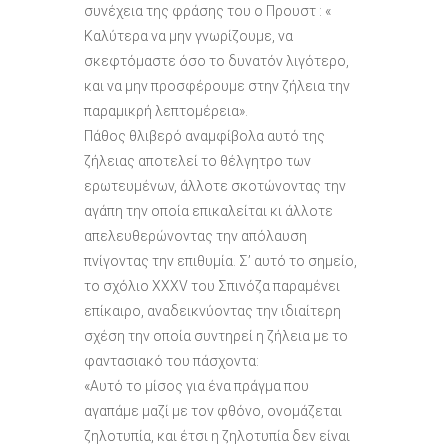
συνέχεια της φράσης του ο Προυστ : «
Καλύτερα να μην γνωρίζουμε, να
σκεφτόμαστε όσο το δυνατόν λιγότερο,
και να μην προσφέρουμε στην ζήλεια την
παραμικρή λεπτομέρεια».
Πάθος θλιβερό αναμφίβολα αυτό της
ζήλειας αποτελεί το θέλγητρο των
ερωτευμένων, άλλοτε σκοτώνοντας την
αγάπη την οποία επικαλείται κι άλλοτε
απελευθερώνοντας την απόλαυση
πνίγοντας την επιθυμία. Σ’ αυτό το σημείο,
το σχόλιο ΧΧΧV του Σπινόζα παραμένει
επίκαιρο, αναδεικνύοντας την ιδιαίτερη
σχέση την οποία συντηρεί η ζήλεια με το
φαντασιακό του πάσχοντα:
«Αυτό το μίσος για ένα πράγμα που
αγαπάμε μαζί με τον φθόνο, ονομάζεται
ζηλοτυπία, και έτσι η ζηλοτυπία δεν είναι