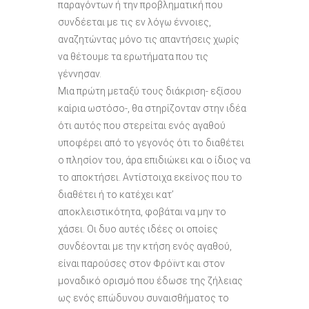
παραγόντων ή την προβληματική που
συνδέεται με τις εν λόγω έννοιες,
αναζητώντας μόνο τις απαντήσεις χωρίς
να θέτουμε τα ερωτήματα που τις
γέννησαν.
Μια πρώτη μεταξύ τους διάκριση- εξίσου
καίρια ωστόσο-, θα στηρίζονταν στην ιδέα
ότι αυτός που στερείται ενός αγαθού
υποφέρει από το γεγονός ότι το διαθέτει
ο πλησίον του, άρα επιδιώκει και ο ίδιος να
το αποκτήσει. Αντίστοιχα εκείνος που το
διαθέτει ή το κατέχει κατ’
αποκλειστικότητα, φοβάται να μην το
χάσει. Οι δυο αυτές ιδέες οι οποίες
συνδέονται με την κτήση ενός αγαθού,
είναι παρούσες στον Φρόϊντ και στον
μοναδικό ορισμό που έδωσε της ζήλειας
ως ενός επώδυνου συναισθήματος το