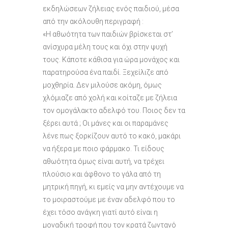
εκδηλώσεων ζήλειας ενός παιδιού, μέσα
από την ακόλουθη περιγραφή :
«Η αθωότητα των παιδιών βρίσκεται στ’
ανίσχυρα μέλη τους και όχι στην ψυχή
τους. Κάποτε κάθισα για ώρα μονάχος και
παρατηρούσα ένα παιδί. Ξεχείλιζε από
μοχθηρία. Δεν μιλούσε ακόμη, όμως
χλόμιαζε από χολή και κοίταζε με ζήλεια
τον ομογάλακτο αδελφό του. Ποιος δεν τα
ξέρει αυτά ; Οι μάνες και οι παραμάνες
λένε πως ξορκίζουν αυτό το κακό, μακάρι
να ήξερα με ποιο φάρμακο. Τι είδους
αθωότητα όμως είναι αυτή, να τρέχει
πλούσιο και άφθονο το γάλα από τη
μητρική πηγή, κι εμείς να μην αντέχουμε να
το μοιραστούμε με έναν αδελφό που το
έχει τόσο ανάγκη γιατί αυτό είναι η
μοναδική τροφή που τον κρατά ζωντανό