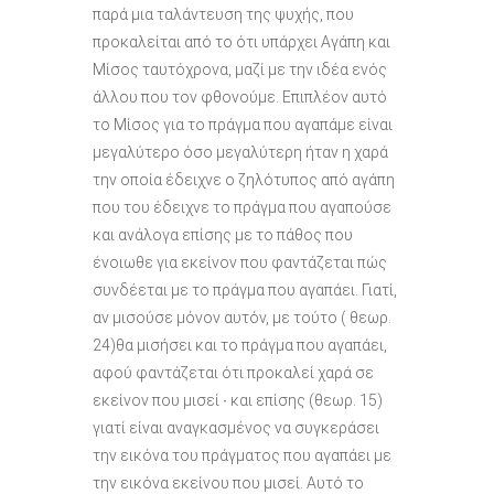
παρά μια ταλάντευση της ψυχής, που
προκαλείται από το ότι υπάρχει Αγάπη και
Μίσος ταυτόχρονα, μαζί με την ιδέα ενός
άλλου που τον φθονούμε. Επιπλέον αυτό
το Μίσος για το πράγμα που αγαπάμε είναι
μεγαλύτερο όσο μεγαλύτερη ήταν η χαρά
την οποία έδειχνε ο ζηλότυπος από αγάπη
που του έδειχνε το πράγμα που αγαπούσε
και ανάλογα επίσης με το πάθος που
ένοιωθε για εκείνον που φαντάζεται πώς
συνδέεται με το πράγμα που αγαπάει. Γιατί,
αν μισούσε μόνον αυτόν, με τούτο ( θεωρ.
24)θα μισήσει και το πράγμα που αγαπάει,
αφού φαντάζεται ότι προκαλεί χαρά σε
εκείνον που μισεί ∙ και επίσης (θεωρ. 15)
γιατί είναι αναγκασμένος να συγκεράσει
την εικόνα του πράγματος που αγαπάει με
την εικόνα εκείνου που μισεί. Αυτό το