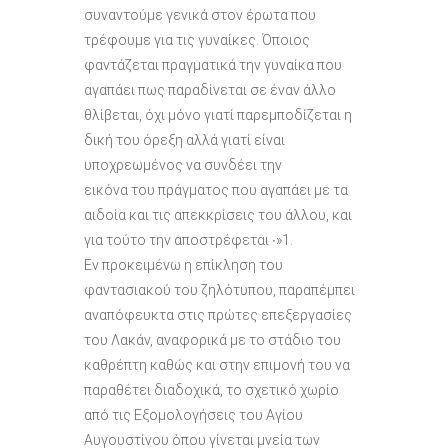
συναντούμε γενικά στον έρωτα που
τρέφουμε για τις γυναίκες. Όποιος
φαντάζεται πραγματικά την γυναίκα που
αγαπάει πως παραδίνεται σε έναν άλλο
θλίβεται, όχι μόνο γιατί παρεμποδίζεται η
δική του όρεξη αλλά γιατί είναι
υποχρεωμένος να συνδέει την
εικόνα του πράγματος που αγαπάει με τα
αιδοία και τις απεκκρίσεις του άλλου, και
για τούτο την αποστρέφεται ∙»1.
Εν προκειμένω η επίκληση του
φαντασιακού του ζηλότυπου, παραπέμπει
αναπόφευκτα στις πρώτες επεξεργασίες
του Λακάν, αναφορικά με το στάδιο του
καθρέπτη καθώς και στην επιμονή του να
παραθέτει διαδοχικά, το σχετικό χωρίο
από τις Εξομολογήσεις του Αγίου
Αυγουστίνου όπου γίνεται μνεία των