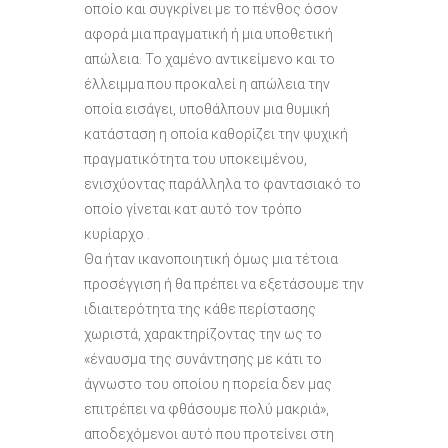
οποίο και συγκρίνει με το πένθος όσον
αφορά μια πραγματική ή μια υποθετική
απώλεια. Το χαμένο αντικείμενο και το
έλλειμμα που προκαλεί η απώλεια την
οποία εισάγει, υποθάλπουν μια θυμική
κατάσταση η οποία καθορίζει την ψυχική
πραγματικότητα του υποκειμένου,
ενισχύοντας παράλληλα το φαντασιακό το
οποίο γίνεται κατ αυτό τον τρόπο
κυρίαρχο .
Θα ήταν ικανοποιητική όμως μια τέτοια
προσέγγιση ή θα πρέπει να εξετάσουμε την
ιδιαιτερότητα της κάθε περίστασης
χωριστά, χαρακτηρίζοντας την ως το
«έναυσμα της συνάντησης με κάτι το
άγνωστο του οποίου η πορεία δεν μας
επιτρέπει να φθάσουμε πολύ μακριά»,
αποδεχόμενοι αυτό που προτείνει στη