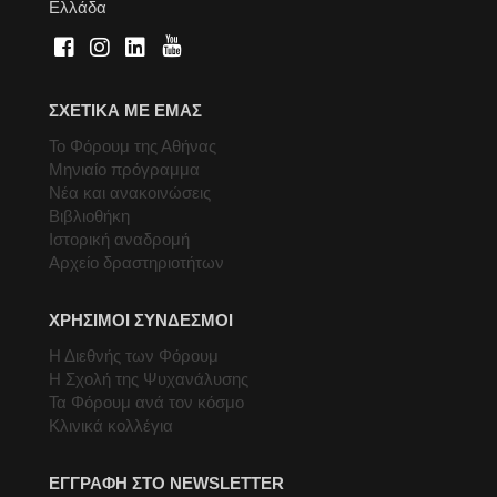
Ελλάδα
ΣΧΕΤΙΚΑ ΜΕ ΕΜΑΣ
Το Φόρουμ της Αθήνας
Μηνιαίο πρόγραμμα
Νέα και ανακοινώσεις
Βιβλιοθήκη
Ιστορική αναδρομή
Αρχείο δραστηριοτήτων
ΧΡΗΣΙΜΟΙ ΣΥΝΔΕΣΜΟΙ
Η Διεθνής των Φόρουμ
Η Σχολή της Ψυχανάλυσης
Τα Φόρουμ ανά τον κόσμο
Κλινικά κολλέγια
ΕΓΓΡΑΦΗ ΣΤΟ NEWSLETTER