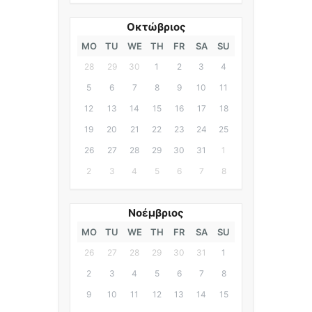
Οκτώβριος
MO
TU
WE
TH
FR
SA
SU
28
29
30
1
2
3
4
5
6
7
8
9
10
11
12
13
14
15
16
17
18
19
20
21
22
23
24
25
26
27
28
29
30
31
1
2
3
4
5
6
7
8
Νοέμβριος
MO
TU
WE
TH
FR
SA
SU
26
27
28
29
30
31
1
2
3
4
5
6
7
8
9
10
11
12
13
14
15