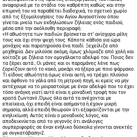
αναφορικά με το στάδιο του καθρέπτη καθώς και στην
επιμονή του να παραθέτει διαδοχικά, το σχετικό χωρίο
από τις Εξομολογήσεις του Αγίου Αυγουστίνου όπου
γίνεται μνεία των εκδηλώσεων ζήλειας ενός παιδιού,
μέσα από την ακόλουθη περιγραφή :
«Η αθωότητα των παιδιών βρίσκεται στ’ ανίσχυρα μέλη
τους και όχι στην ψυχή τους. Κάποτε κάθισα για ώρα
μονάχος και παρατηρούσα ένα παιδί. Ξεχείλιζε από
μοχθηρία. Δεν μιλούσε ακόμη, όμως χλόμιαζε από χολή και
κοίταζε με ζήλεια τον ομογάλακτο αδελφό του. Ποιος δεν
τα ξέρει αυτά ; Οι μάνες και οι παραμάνες λένε πως
ξορκίζουν αυτό το κακό, μακάρι να ήξερα με ποιο φάρμακο.
Τι είδους αθωότητα όμως είναι αυτή, να τρέχει πλούσιο
και άφθονο το γάλα από τη μητρική πηγή, κι εμείς να μην
αντέχουμε να το μοιραστούμε με έναν αδελφό που το έχει
τόσο ανάγκη γιατί αυτό είναι η μοναδική τροφή που τον
κρατά ζωντανό ;Όμως όλα αυτά τα ανέχονται με
επιείκεια, όχι επειδή είναι ασήμαντα ή έχουν μικρή
σημασία, αλλά επειδή θεωρούν ότι εξαφανίζονται με την
ενηλικίωση. Αυτός είναι ο μοναδικός λόγος, και
αποδεικνύεται από το γεγονός ότι ανάλογες
συμπεριφορές σε έναν ενήλικο δύσκολα γίνονται ανεκτές
με συγκατάβαση»2.