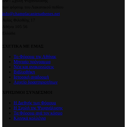
ΔΦ - Σχολή Ψυχανάλυσης
των φόρουμ του Λακανικού πεδίου
info@champlacanienathenes.net
Αγίας Φιλοθέης 17
Αθήνα 105 56
Ελλάδα
ΣΧΕΤΙΚΑ ΜΕ ΕΜΑΣ
Το Φόρουμ της Αθήνας
Μηνιαίο πρόγραμμα
Νέα και ανακοινώσεις
Βιβλιοθήκη
Ιστορική αναδρομή
Αρχείο δραστηριοτήτων
ΧΡΗΣΙΜΟΙ ΣΥΝΔΕΣΜΟΙ
Η Διεθνής των Φόρουμ
Η Σχολή της Ψυχανάλυσης
Τα Φόρουμ ανά τον κόσμο
Κλινικά κολλέγια