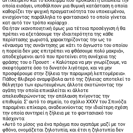
αντικείμενο και το έλλειμμα που προκαλεί η απώλεια την
οποία εισάγει, υποθάλπουν μια θυμική κατάσταση η οποία
καθορίζει την ψυχική πραγματικότητα του υποκειμένου,
ενισχύοντας παράλληλα το φαντασιακό το οποίο γίνεται
κατ αυτό τον τρόπο κυρίαρχο .
Θα ήταν ικανοποιητική όμως μια τέτοια προσέγγιση ή θα
πρέπει να εξετάσουμε την ιδιαιτερότητα της κάθε
περίστασης χωριστά, χαρακτηρίζοντας την ως το
«έναυσμα της συνάντησης με κάτι το άγνωστο του οποίου
η πορεία δεν μας επιτρέπει να φθάσουμε πολύ μακριά»,
αποδεχόμενοι αυτό που προτείνει στη συνέχεια της
φράσης του ο Προυστ : « Καλύτερα να μην γνωρίζουμε, να
σκεφτόμαστε όσο το δυνατόν λιγότερο, και να μην
προσφέρουμε στην ζήλεια την παραμικρή λεπτομέρεια».
Πάθος θλιβερό αναμφίβολα αυτό της ζήλειας αποτελεί το
θέλγητρο των ερωτευμένων, άλλοτε σκοτώνοντας την
αγάπη την οποία επικαλείται κι άλλοτε
απελευθερώνοντας την απόλαυση πνίγοντας την
επιθυμία. Σ’ αυτό το σημείο, το σχόλιο ΧΧΧV του Σπινόζα
παραμένει επίκαιρο, αναδεικνύοντας την ιδιαίτερη σχέση
την οποία συντηρεί η ζήλεια με το φαντασιακό του
πάσχοντα:
«Αυτό το μίσος για ένα πράγμα που αγαπάμε μαζί με τον
φθόνο, ονομάζεται ζηλοτυπία, και έτσι η ζηλοτυπία δεν