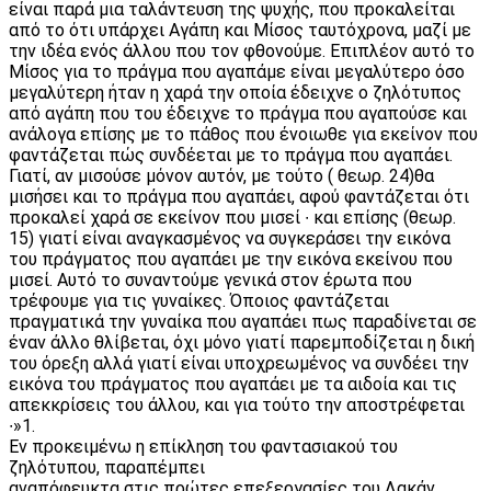
είναι παρά μια ταλάντευση της ψυχής, που προκαλείται
από το ότι υπάρχει Αγάπη και Μίσος ταυτόχρονα, μαζί με
την ιδέα ενός άλλου που τον φθονούμε. Επιπλέον αυτό το
Μίσος για το πράγμα που αγαπάμε είναι μεγαλύτερο όσο
μεγαλύτερη ήταν η χαρά την οποία έδειχνε ο ζηλότυπος
από αγάπη που του έδειχνε το πράγμα που αγαπούσε και
ανάλογα επίσης με το πάθος που ένοιωθε για εκείνον που
φαντάζεται πώς συνδέεται με το πράγμα που αγαπάει.
Γιατί, αν μισούσε μόνον αυτόν, με τούτο ( θεωρ. 24)θα
μισήσει και το πράγμα που αγαπάει, αφού φαντάζεται ότι
προκαλεί χαρά σε εκείνον που μισεί ∙ και επίσης (θεωρ.
15) γιατί είναι αναγκασμένος να συγκεράσει την εικόνα
του πράγματος που αγαπάει με την εικόνα εκείνου που
μισεί. Αυτό το συναντούμε γενικά στον έρωτα που
τρέφουμε για τις γυναίκες. Όποιος φαντάζεται
πραγματικά την γυναίκα που αγαπάει πως παραδίνεται σε
έναν άλλο θλίβεται, όχι μόνο γιατί παρεμποδίζεται η δική
του όρεξη αλλά γιατί είναι υποχρεωμένος να συνδέει την
εικόνα του πράγματος που αγαπάει με τα αιδοία και τις
απεκκρίσεις του άλλου, και για τούτο την αποστρέφεται
∙»1.
Εν προκειμένω η επίκληση του φαντασιακού του
ζηλότυπου, παραπέμπει
αναπόφευκτα στις πρώτες επεξεργασίες του Λακάν,