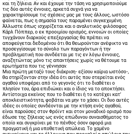
και τη ζήλεια. Αν και έχουμε την τάση να χρησιμοποιούμε
τις δύο αυτές έννοιες, αρκετά συχνά για να
χαρακτηρίσουμε τις σχέσεις μας με τους άλλους, ωστόσο
φαίνεται, πως η σημασία τους παραμένει συγκεχυμένη.
Άλλωστε όπως ισχυρίζεται και ο αναλυτικός φιλόσοφος
Κάρλ Πόππερ, ο εκ προοιμίου ορισμός, εννοιών οι οποίες
τυγχάνουν διαρκούς επεξεργασίας θα πρέπει να
αποφεύγεται δεδομένου ότι θα θεωρούνταν ανέφικτο να
προσεγγίσουμε το σύνολο των παραγόντων ή την
προβληματική που συνδέεται με τις εν λόγω έννοιες,
αναζητώντας μόνο τις απαντήσεις χωρίς να θέτουμε τα
ερωτήματα που τις γέννησαν.
Μια πρώτη μεταξύ τους διάκριση- εξίσου καίρια ωστόσο-,
θα στηρίζονταν στην ιδέα ότι αυτός που στερείται ενός
αγαθού υποφέρει από το γεγονός ότι το διαθέτει ο
πλησίον του, άρα επιδιώκει και ο ίδιος να το αποκτήσει.
Αντίστοιχα εκείνος που το διαθέτει ή το κατέχει κατ’
αποκλειστικότητα, φοβάται να μην το χάσει. Οι δυο αυτές
ιδέες οι οποίες συνδέονται με την κτήση ενός αγαθού,
είναι παρούσες στον Φρόϊντ και στον μοναδικό ορισμό που
έδωσε της ζήλειας ως ενός επώδυνου συναισθήματος το
οποίο και συγκρίνει με το πένθος όσον αφορά μια
πραγματική ή μια υποθετική απώλεια. Το χαμένο