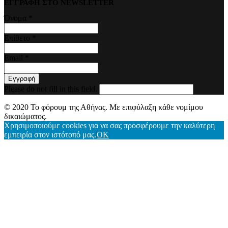
ΕΓΓΡΑΦΗ ΣΤΟ NEWSLETTER
Όνομα
*
Επίθετο
*
Email
*
Εγγραφή
Please do not fill in this field.
© 2020 Το φόρουμ της Αθήνας. Με επιφύλαξη κάθε νομίμου
δικαιώματος.
Χρησιμοποιούμε cookies για να σας προσφέρουμε την καλύτερη
εμπειρία στον ιστότοπό μας.
OK