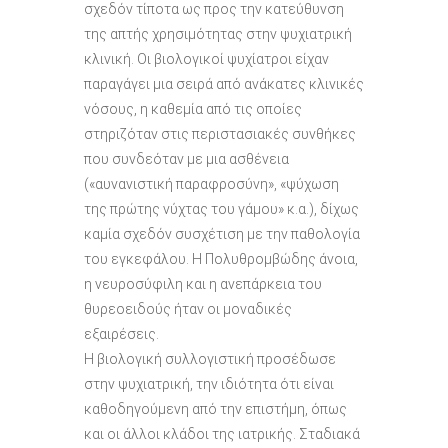
σχεδόν τίποτα ως προς την κατεύθυνση
της απτής χρησιμότητας στην ψυχιατρική
κλινική. Οι βιολογικοί ψυχίατροι είχαν
παραγάγει μια σειρά από ανάκατες κλινικές
νόσους, η καθεμία από τις οποίες
στηριζόταν στις περιστασιακές συνθήκες
που συνδεόταν με μια ασθένεια
(«αυνανιστική παραφροσύνη», «ψύχωση
της πρώτης νύχτας του γάμου» κ.α.), δίχως
καμία σχεδόν συσχέτιση με την παθολογία
του εγκεφάλου. Η Πολυθρομβώδης άνοια,
η νευροσύφιλη και η ανεπάρκεια του
θυρεοειδούς ήταν οι μοναδικές
εξαιρέσεις.
Η βιολογική συλλογιστική προσέδωσε
στην ψυχιατρική, την ιδιότητα ότι είναι
καθοδηγούμενη από την επιστήμη, όπως
και οι άλλοι κλάδοι της ιατρικής. Σταδιακά