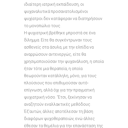
ιδιαίτερη ιατρική εκπαίδευση, οι
ψυχαναλυτικά προσανατολισμένοι
ψυχίατροι δεν κατάφεραν να διατηρήσουν
το μονοπώλιο τους.
Η ψυχιατρική βρέθηκε μπροστά σε ένα
δίλημμα. Είτε θα συγκέντρωναν τους
ασθενείς στα άσυλα, με την ελπίδα να
αναρρώσουν αντενεργώς, είτε θα
χρησιμοποιούσαν την ψυχανάλυση, η οποία
ήταν τότε μια θεραπεία, η οποία
θεωρούνταν κατάλληλη, μόνο, για τους
πλούσιους που επιθυμούσαν αυτό-
επίγνωση, αλλά όχι για την πραγματική
ψυχιατρική νόσο. ‘Έτσι, ξεκίνησαν να
αναζητούν εναλλακτικές μεθόδους.
Έξ’αυτών, άλλες αποτέλεσαν τη βάση
διαφόρων ψυχοθεραπειών, ενώ άλλες
έθεσαν τα θεμέλια για την επανάσταση της