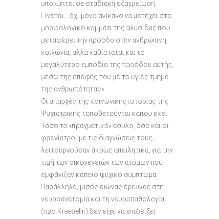
υποκύπτει σε σταδιακή εξαχρείωση.
Γίνεται… όχι μόνο ανίκανο να μετέχει στο
μορφολογικό κομμάτι της αλυσίδας που
μεταφέρει την πρόοδο στην ανθρώπινη
κοινωνία, αλλά καθίσταται και το
μεγαλύτερο εμπόδιο της προόδου αυτής,
μέσω της επαφής του με το υγιές τμήμα
της ανθρωπότητας»
Οι απαρχές της κοινωνικής ιστορίας της
Ψυχιατρικής τοποθετούνται κάπου εκεί
Τόσο το «πραγματικό» άσυλο, όσο και οι
φρενίατροι με τις διαγνώσεις τους,
λειτουργούσαν άκρως απειλητικά, για την
τιμή των οικογενειών των ατόμων που
εμφάνιζαν κάποιο ψυχικό σύμπτωμα.
Παράλληλα, μισός αιώνας έρευνας στη
νευροανατομία και τη νευροπαθολογία
(προ Kraepelin) δεν είχε να επιδείξει