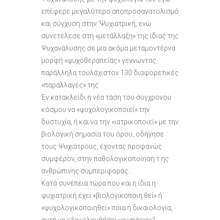
επέφερε μεγαλύτερο αποπροσανατολισμό
και σύγχυση στην ‘Ψυχιατρική, ενώ
συνετέλεσε στη «μετάλλαξη» της ίδιας της
Ψυχανάλυσης σε μια ακόμα μεταμοντέρνα
μορφή «ψυχοθεραπείας» γεννώντας
παράλληλα τουλάχιστον 130 διαφορετικές
«παραλλαγές» της.
Έν κατακλείδι η νέα τάση του σύγχρονου
κόσμου να «ψυχολογικοποιεί» την
δυστυχία, ή και να την «ιατρικοποιεί» με την
βιολογική σημασία του όρου, οδήγησε
τους Ψυχιάτρους, έχοντας προφανώς
συμφέρον, στην παθολογικοποίηση τ ης
ανθρώπινης συμπεριφοράς..
Κατά συνέπεια τώρα που και η ίδια η
ψυχιατρική έχει «βιολογικοποιη θεί» ή
«ψυχολογικοποιηθεί» ποια η δικαιολογία,