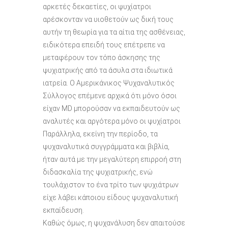
αρκετές δεκαετίες, οι ψυχίατροι
αρέσκονταν να υιοθετούν ως δική τους
αυτήν τη θεωρία για τα αίτια της ασθένειας,
ειδικότερα επειδή τους επέτρεπε να
μεταφέρουν τον τόπο άσκησης της
ψυχιατρικής από τα άσυλα στα ιδιωτικά
ιατρεία. Ο Αμερικάνικος Ψυχαναλυτικός
Σύλλογος επέμενε αρχικά ότι μόνο όσοι
είχαν MD μπορούσαν να εκπαιδευτούν ως
αναλυτές και αργότερα μόνο οι ψυχίατροι
Παράλληλα, εκείνη την περίοδο, τα
ψυχαναλυτικά συγγράμματα και βιβλία,
ήταν αυτά με την μεγαλύτερη επιρροή στη
διδασκαλία της ψυχιατρικής, ενώ
τουλάχιστον το ένα τρίτο των ψυχιάτρων
είχε λάβει κάποιου είδους ψυχαναλυτική
εκπαίδευση.
Καθώς όμως, η ψυχανάλυση δεν απαιτούσε