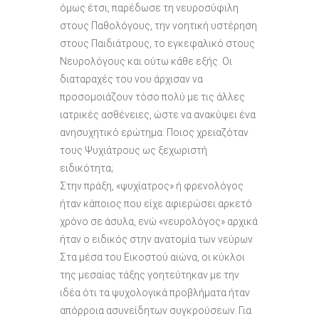
όμως έτσι, παρέδωσε τη νευροσύφιλη
στους Παθολόγους, την νοητική υστέρηση
στους Παιδιάτρους, το εγκεφαλικό στους
Νευρολόγους και ούτω κάθε εξής. Οι
διαταραχές του νου άρχισαν να
προσομοιάζουν τόσο πολύ με τις άλλες
ιατρικές ασθένειες, ώστε να ανακύψει ένα
ανησυχητικό ερώτημα: Ποιος χρειαζόταν
τους Ψυχιάτρους ως ξεχωριστή
ειδικότητα;
Στην πράξη, «ψυχίατρος» ή φρενολόγος
ήταν κάποιος που είχε αφιερώσει αρκετό
χρόνο σε άσυλα, ενώ «νευρολόγος» αρχικά
ήταν ο ειδικός στην ανατομία των νεύρων.
Στα μέσα του Εικοστού αιώνα, οι κύκλοι
της μεσαίας τάξης γοητεύτηκαν με την
ιδέα ότι τα ψυχολογικά προβλήματα ήταν
απόρροια ασυνείδητων συγκρούσεων. Για