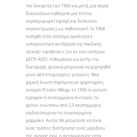
την δεκαετία του 1960 και μετά, μια σειρά
διαγνώσεων καθόρισε μια τέτοια
συμπεριφορά (ταραχή και δυσκολία
συγκέντρωσης) ως παθολογική. Ίο 1968
εισήχθη στην επίσημη ορολογία η
«υπερκινητική αντίδραση της παιδικής
ηλικίας- εφηβείας», (το εκ των υστέρων
ΔΕΠΥ-ADD). Η θεραπεία για αυτήν την
διαταραχή, φυσικά μπορούσε να χορηγηθεί
μόνο από πτυχιούχους γιατρούς. Μια
χημική ένωση παρόμοια με αμφεταμίνη,
ονόματι Ριταλίν. Μέχρι το 1995 οι γιατροί
έγραφαν 6 εκατομμύρια συνταγές το
χρόνο, ενώ πάνω από 2,5 εκατομμύρια
παιδιά έπαιρναν το συγκεκριμένα
φάρμακο. Αυτός θα μπορούσε να είναι
ένας τρόπος διατήρησης ενός μεριδίου
της αγοράς ενώ, ο ανταγωνισμός στην