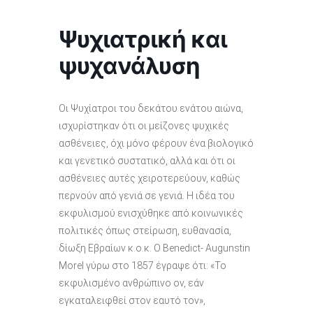
Ψυχιατρική και
ψυχανάλυση
Οι Ψυχίατροι του δεκάτου ενάτου αιώνα,
ισχυρίστηκαν ότι οι μείζονες ψυχικές
ασθένειες, όχι μόνο φέρουν ένα βιολογικό
και γενετικό συστατικό, αλλά και ότι οι
ασθένειες αυτές χειροτερεύουν, καθώς
περνούν από γενιά σε γενιά. Η ιδέα του
εκφυλισμού ενισχύθηκε από κοινωνικές
πολιτικές όπως στείρωση, ευθανασία,
δίωξη Εβραίων κ.ο.κ. Ο Benedict- Αugunstin
Morel γύρω στο 1857 έγραψε ότι: «Το
εκφυλισμένο ανθρώπινο ον, εάν
εγκαταλειφθεί στον εαυτό τον»,