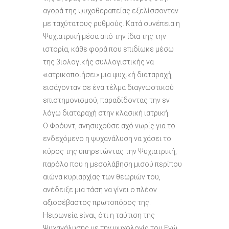
αγορά της ψυχοθεραπείας εξελίσσονταν
με ταχύτατους ρυθμούς. Κατά συνέπεια η
Ψυχιατρική μέσα από την ίδια της την
ιστορία, κάθε φορά που επιδίωκε μέσω
της βιολογικής συλλογιστικής να
«ιατρικοποιήσει» μια ψυχική διαταραχή,
εισάγονταν σε ένα τέλμα διαγνωστικού
επιστημονισμού, παραδίδοντας την εν
λόγω διαταραχή στην κλασική ιατρική.
Ο Φρόυντ, ανησυχούσε αχό νωρίς για το
ενδεχόμενο η ψυχανάλυση να χάσει το
κύρος της υπηρετώντας την Ψυχιατρική,
παρόλο που η μεσολάβηση μισού περίπου
αιώνα κυριαρχίας των θεωριών του,
ανέδειξε μια τάση να γίνει ο πλέον
αξιοσέβαστος πρωτοπόρος της.
Ηειρωνεία είναι, ότι η ταύτιση της
Ψυχανάλυσης με την ψυχολογία του Εγώ