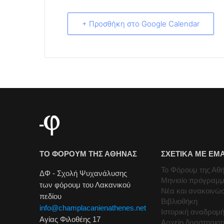
+ Προσθήκη στο Google Calendar
ΤΟ ΦΟΡΟΥΜ ΤΗΣ ΑΘΗΝΑΣ
ΣΧΕΤΙΚΑ ΜΕ ΕΜ
Το Φόρουμ της Αθ
ΔΦ - Σχολή Ψυχανάλυσης
Μηνιαίο πρόγραμ
των φόρουμ του Λακανικού
Νέα και ανακοινώσ
πεδίου
Βιβλιοθήκη
info@champlacanienathenes.net
Ιστορική αναδρομ
Αγίας Φιλοθέης 17
Αρχείο δραστηριο