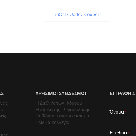
+ iCal / Outlook export
ΑΣ
ΧΡΗΣΙΜΟΙ ΣΥΝΔΕΣΜΟΙ
ΕΓΓΡΑΦΗ Σ
ήνας
Η Διεθνής των Φόρουμ
μα
Η Σχολή της Ψυχανάλυσης
Όνομα
*
εις
Τα Φόρουμ ανά τον κόσμο
Κλινικά κολλέγια
ή
Επίθετο
*
τήτων