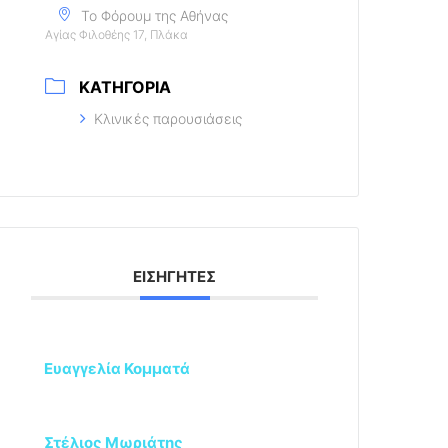
Το Φόρουμ της Αθήνας
Αγίας Φιλοθέης 17, Πλάκα
ΚΑΤΗΓΟΡΊΑ
Κλινικές παρουσιάσεις
ΕΙΣΗΓΗΤΈΣ
Ευαγγελία Κομματά
Στέλιος Μωριάτης