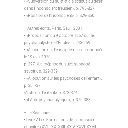
• «Subversion du sujet et dialectique du désir
dans l’inconscient freudien», p. 793-827.
• «Position de l’inconscient», p. 829-850.
– Autres écrits, Paris, Seuil, 2001.
• «Proposition du 9 octobre 1967 sur le
psychanalyste de l’École», p. 243-259.
• «Allocution sur l’enseignement» prononcée
le 19 avril 1970,
p. 297. «La méprise du sujet-supposé-
savoir», p. 329-339.
• «Allocution sur les psychoses de l’enfant»,
p. 361-371.
«Note sur l’enfant», p. 373-374.
• «L’Acte psychanalytique», p. 375-383.
– Le Séminaire
• Livre V, Les Formations de l’inconscient,
chapitres XVIII, XX, XXII, XXIV, XXVI, XXVII.