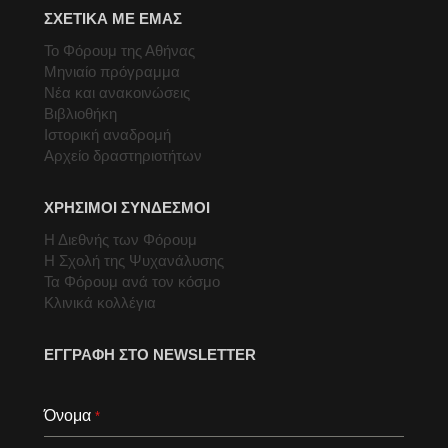
ΣΧΕΤΙΚΑ ΜΕ ΕΜΑΣ
Το Φόρουμ της Αθήνας
Μηνιαίο πρόγραμμα
Νέα και ανακοινώσεις
Βιβλιοθήκη
Ιστορική αναδρομή
Αρχείο δραστηριοτήτων
ΧΡΗΣΙΜΟΙ ΣΥΝΔΕΣΜΟΙ
Η Διεθνής των Φόρουμ
Η Σχολή της Ψυχανάλυσης
Τα Φόρουμ ανά τον κόσμο
Κλινικά κολλέγια
ΕΓΓΡΑΦΗ ΣΤΟ NEWSLETTER
Όνομα
*