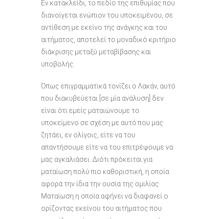
Εν κατακλείδι, το πεδίο της επιθυμίας που
διανοίγεται ενώπιον του υποκειμένου, σε
αντίθεση με εκείνο της ανάγκης και του
αιτήματος, αποτελεί το μοναδικό κριτήριο
διάκρισης μεταξύ μεταβίβασης και
υποβολής.
Όπως επιγραμματικά τονίζει ο Λακάν, αυτό
που διακυβεύεται [σε μία ανάλυση] δεν
είναι ότι εμείς ματαιώνουμε το
υποκείμενο σε σχέση με αυτό που μας
ζητάει, εν ολίγοις, είτε να του
απαντήσουμε είτε να του επιτρέψουμε να
μας αγκαλιάσει. Διότι πρόκειται για
ματαίωση πολύ πιο καθοριστική, η οποία
αφορά την ίδια την ουσία της ομιλίας.
Ματαίωση η οποία αφήνει να διαφανεί ο
ορίζοντας εκείνου του αιτήματος που