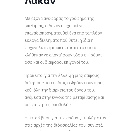
Λακάν
Με άξονα αναφοράς το γράφημα της
επιθυμίας, ο Λακάν επιχειρεί να
επαναδιαπραγματευθεί ένα από τα πλέον
εύλογα διλλήματα πού θέτει η ίδια η
ψυχαναλυτική πρακτική και στο οποία
κλήθηκαν να απαντήσουν τόσο ο Φρόυντ
όσο και οι διάφοροι επίγονοί του.
Πρόκειται για την έλλειψη μιας σαφούς
διάκρισης που ο ίδιος ο Φρόυντ συντηρεί,
καθ’ όλη την διάρκεια του έργου του,
ανάμεσα στην έννοια της μεταβίβασης και
σε εκείνη της υποβολής.
Η μεταβίβαση για τον Φρόυντ, τουλάχιστον
στις αρχές της διδασκαλίας του, συνιστά