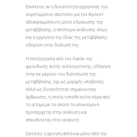
Επιπλέον, αν η δυνατότητα ερμηνείας του
συμπτώματος αποτελεί για τον Φρόυντ
αδιαπραγμάτευτο μέσο εδραίωσης της
μεταβίβασης, η απόπειρα ανάλυσης όπως
και η ερμηνεία της ίδιας της μεταβίβασης
οδηγούν στην διάλυσή της.
Η επεξεργασία από τον Λακάν της
φροϋδικής αυτής συλλογιστικής, οδήγησε
στην εκ μέρους του διατύπωση της
μεταβίβασης, όχι ως μορφής υποβολής
αλλά ως δυνατότητας σημαίνουσας
άρθρωσης, η οποία τοποθετείται πέρα από
το αίτημα με το οποίο το υποκείμενο
προσέρχεται στην ανάλυση και
απευθύνεται στον αναλυτή.
Ωστόσο, η άρνηση απλά και μόνο από την