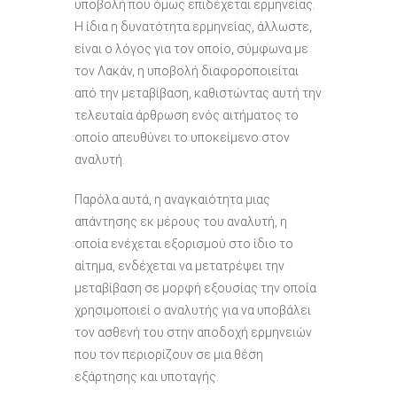
υποβολή που όμως επιδέχεται ερμηνείας.
Η ίδια η δυνατότητα ερμηνείας, άλλωστε,
είναι ο λόγος για τον οποίο, σύμφωνα με
τον Λακάν, η υποβολή διαφοροποιείται
από την μεταβίβαση, καθιστώντας αυτή την
τελευταία άρθρωση ενός αιτήματος το
οποίο απευθύνει το υποκείμενο στον
αναλυτή.
Παρόλα αυτά, η αναγκαιότητα μιας
απάντησης εκ μέρους του αναλυτή, η
οποία ενέχεται εξορισμού στο ίδιο το
αίτημα, ενδέχεται να μετατρέψει την
μεταβίβαση σε μορφή εξουσίας την οποία
χρησιμοποιεί ο αναλυτής για να υποβάλει
τον ασθενή του στην αποδοχή ερμηνειών
που τον περιορίζουν σε μια θέση
εξάρτησης και υποταγής.