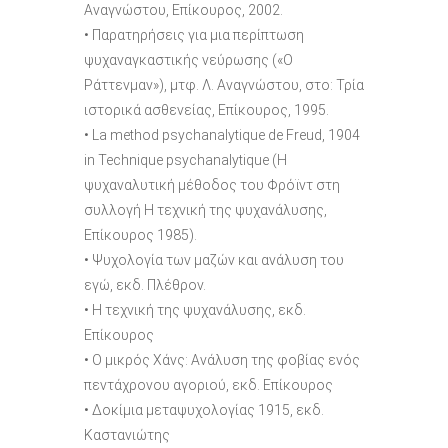
Αναγνώστου, Επίκουρος, 2002.
• Παρατηρήσεις για μια περίπτωση
ψυχαναγκαστικής νεύρωσης («Ο
Ράττενμαν»), μτφ. Λ. Αναγνώστου, στο: Τρία
ιστορικά ασθενείας, Επίκουρος, 1995.
• La method psychanalytique de Freud, 1904
in Technique psychanalytique (Η
ψυχαναλυτική μέθοδος του Φρόϊντ στη
συλλογή Η τεχνική της ψυχανάλυσης,
Επίκουρος 1985).
• Ψυχολογία των μαζών και ανάλυση του
εγώ, εκδ. Πλέθρον.
• Η τεχνική της ψυχανάλυσης, εκδ.
Επίκουρος
• Ο μικρός Χάνς: Ανάλυση της φοβίας ενός
πεντάχρονου αγοριού, εκδ. Επίκουρος
• Δοκίμια μεταψυχολογίας 1915, εκδ.
Καστανιώτης