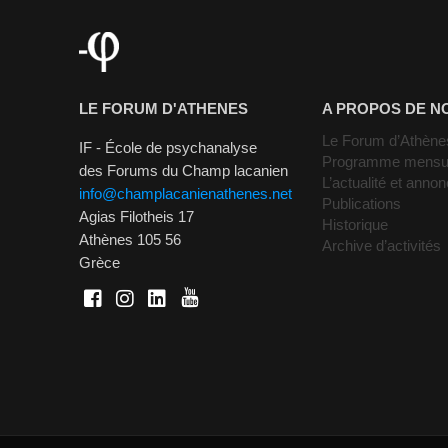
LE FORUM D'ATHENES
A PROPOS DE N
Le Forum d’Athène
IF - École de psychanalyse
Programme mensu
des Forums du Champ lacanien
L’actualité et anno
info@champlacanienathenes.net
Publications
Agias Filotheis 17
Historique
Athènes 105 56
Archive d’activités
Grèce