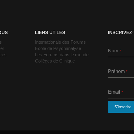
OUS
LIENS UTILES
INSCRIVEZ
s
Internationale des Forums
el
École de Psychanalyse
Nom
*
nces
Les Forums dans le monde
Collèges de Clinique
Prénom
*
Email
*
S'inscrire