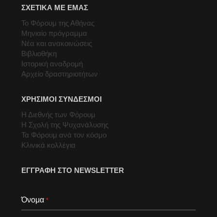
ΣΧΕΤΙΚΑ ΜΕ ΕΜΑΣ
Το Φόρουμ της Αθήνας
Μηνιαίο πρόγραμμα
Νέα και ανακοινώσεις
Βιβλιοθήκη
Ιστορική αναδρομή
Αρχείο δραστηριοτήτων
ΧΡΗΣΙΜΟΙ ΣΥΝΔΕΣΜΟΙ
Η Διεθνής των Φόρουμ
Η Σχολή της Ψυχανάλυσης
Τα Φόρουμ ανά τον κόσμο
Κλινικά κολλέγια
ΕΓΓΡΑΦΗ ΣΤΟ NEWSLETTER
Όνομα
*