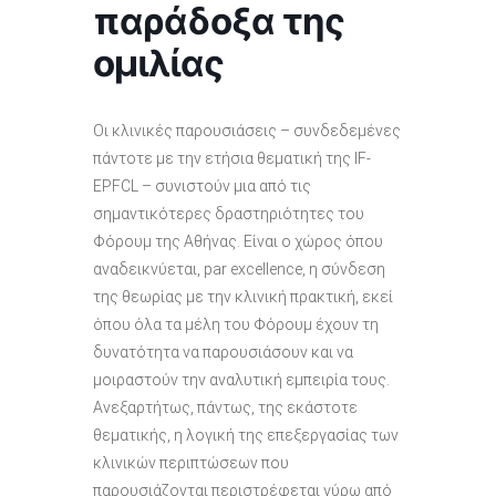
παράδοξα της
ομιλίας
Οι κλινικές παρουσιάσεις – συνδεδεμένες
πάντοτε με την ετήσια θεματική της IF-
EPFCL – συνιστούν μια από τις
σημαντικότερες δραστηριότητες του
Φόρουμ της Αθήνας. Είναι ο χώρος όπου
αναδεικνύεται, par excellence, η σύνδεση
της θεωρίας με την κλινική πρακτική, εκεί
όπου όλα τα μέλη του Φόρουμ έχουν τη
δυνατότητα να παρουσιάσουν και να
μοιραστούν την αναλυτική εμπειρία τους.
Ανεξαρτήτως, πάντως, της εκάστοτε
θεματικής, η λογική της επεξεργασίας των
κλινικών περιπτώσεων που
παρουσιάζονται περιστρέφεται γύρω από