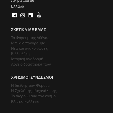
Αθήνα 105 56
Ελλάδα
ΣΧΕΤΙΚΑ ΜΕ ΕΜΑΣ
Το Φόρουμ της Αθήνας
Μηνιαίο πρόγραμμα
Νέα και ανακοινώσεις
Βιβλιοθήκη
Ιστορική αναδρομή
Αρχείο δραστηριοτήτων
ΧΡΗΣΙΜΟΙ ΣΥΝΔΕΣΜΟΙ
Η Διεθνής των Φόρουμ
Η Σχολή της Ψυχανάλυσης
Τα Φόρουμ ανά τον κόσμο
Κλινικά κολλέγια