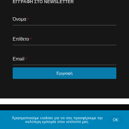
ΕΓΓΡΑΦΗ ΣΤΟ NEWSLETTER
Όνομα
*
Επίθετο
*
Email
*
Εγγραφή
© 2020 Το φόρουμ της Αθήνας. Με επιφύλαξη κάθε
Χρησιμοποιούμε cookies για να σας προσφέρουμε την
νομίμου δικαιώματος.
OK
καλύτερη εμπειρία στον ιστότοπό μας.