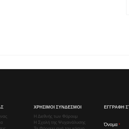
ΑΣ
ΧΡΗΣΙΜΟΙ ΣΥΝΔΕΣΜΟΙ
ΕΓΓΡΑΦΗ Σ
ήνας
Η Διεθνής των Φόρουμ
μα
Η Σχολή της Ψυχανάλυσης
Όνομα
*
εις
Τα Φόρουμ ανά τον κόσμο