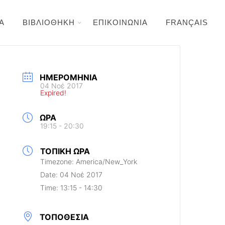
Α
ΒΙΒΛΙΟΘΗΚΗ
ΕΠΙΚΟΙΝΩΝΙΑ
FRANÇAIS
ΗΜΕΡΟΜΗΝΊΑ
04 Νοέ 2017
Expired!
ΏΡΑ
19:15 - 20:30
ΤΟΠΙΚΉ ΏΡΑ
Timezone:
America/New_York
Date:
04 Νοέ 2017
Time:
13:15 - 14:30
ΤΟΠΟΘΕΣΊΑ