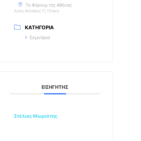
Το Φόρουμ της Αθήνας
Αγίας Φιλοθέης 17, Πλάκα
ΚΑΤΗΓΟΡΊΑ
Σεμινάρια
ΕΙΣΗΓΗΤΉΣ
Στέλιος Μωριάτης