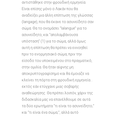
αντιστάθηκε στην φροϋδική ερμηνεία.
Είναι επίσης μόνο ο Λακάν που θα
αναδείξει μια άλλη επίπτωση της γλώσσας
(langage), που θα έκανε το ασυνείδητο σαν
σώμα. Θα το ονομάσει “lalangue” για το
ασυνείδητο, και “απολαμβάνουσα
υπόσταση” (1) για το σώμα, αλλά όμως
αυτή η επίπτωση θα πρέπει να εννοηθεί
πριν το ενορμησιακό σώμα, πριν την
είσοδο του υποκειμένου στο πραγματικό,
στην ομιλία. Θα ήταν αίφνης μη
αποκρυπτογραφίσημο και θα έμοιαζε να
κλείνει τη πόρτα στη φρουδική ερμηνεία…
εκτός εάν ετύγχανε μιας σοβαρής
αναθεώρησης. Θα πρέπει λοιπόν, χάριν της
διδασκαλία μας να επανέλθουμε σε αυτά
τα δύο ερωτήματα “τι είναι το ασυνείδητο;”
και “τι είναι ένα σώμα;”, αλλά αυτό