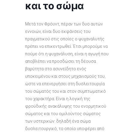
και το σώμα
Μετά τον Φρόυντ, πέραν των δυο αυτών
εννοιών, είναι δυο εκφάνσεις του
πραγματικού στις οποίες ο ψυχαναλυτής
πρέπει να επικεντρωθεί. Έτσι μπορούμε να
πούμε ότι η ψυχανάλυση, είναι η αγωγή που
αποβλέπει να προσδώσει τη δέουσα
βαρύτητα στο ασυνείδητο ενός
υποκειμένου και στους μηχανισμούς του,
ώστε να επενεργήσει στη δυσλειτουργία
του σώματός του και στον συμπτωματικό
του χαρακτήρα. Είναι η λογική της
φροϋδικής ανακάλυψης του ενορμητικού
σώματος και του ομιλούντος σώματος
των υστερικών: δηλαδή ένα σώμα
δυσλειτουργικό, το οποίο υποφέρει από