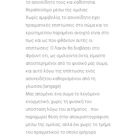
το ασυνείδητο τους και καθίσταται
θεραπεύσιμο μέσω της ομιλίας.
Χωρίς αμφιβολία, το ασυνείδητο έχει
πραγματικές επιπτώσεις στο σώμα και το
ερώτημα που παραμένει ανοιχτό είναι στο
πως και ως που φθάνουν αυτές οι
επιπτώσεις. Ο Λακάν θα διαβάσει στο
Φρόυντ ότι, ως ομιλούντα όντα, είμαστε
αποστερημένοι από το φυσικό μας σώμα,
και αυτό λόγω της επίπτωσης ενός
ασυνειδήτου καθορισμένου από τη
γλώσσα (langage).
Μας απομένει ένα σώμα το λεγόμενο
ενορμητικό, χωρίς τη φυσική του
υπόσταση λόγω του αιτήματος… που
παραχωρεί θέση στην αποκρυπτογράφιση
μέσω της ομιλίας, αλλά όxι χωρίς το τμήμα
του πραγματικού το οποίο γρήγορα