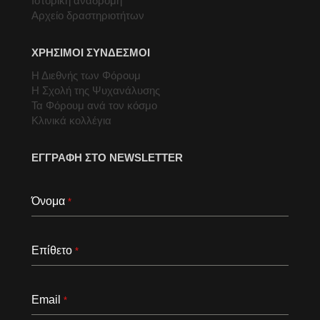
Ιστορική αναδρομή
Αρχείο δραστηριοτήτων
ΧΡΗΣΙΜΟΙ ΣΥΝΔΕΣΜΟΙ
Η Διεθνής των Φόρουμ
Η Σχολή της Ψυχανάλυσης
Τα Φόρουμ ανά τον κόσμο
Κλινικά κολλέγια
ΕΓΓΡΑΦΗ ΣΤΟ NEWSLETTER
Όνομα
*
Επίθετο
*
Email
*