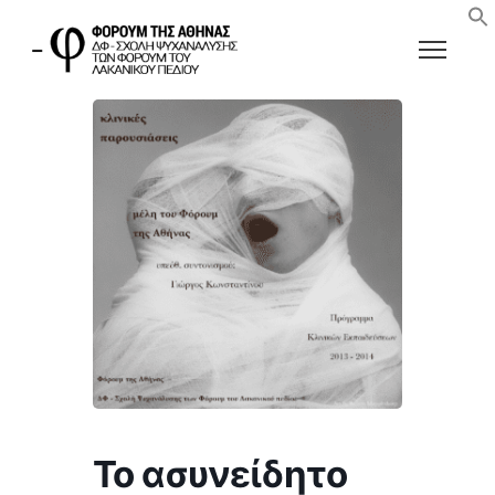
Το ασυνείδητο