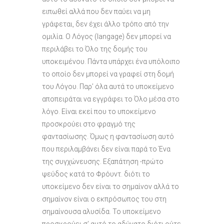
ειπωθεί αλλά που δεν παύει να μη
γράφεται, δεν έχει άλλο τρόπο από την
ομιλία. Ο Λόγος (langage) δεν μπορεί να
περιλάβει το Όλο της δομής του
υποκειμένου. Πάντα υπάρχει ένα υπόλοιπο
το οποίο δεν μπορεί να γραφεί στη δομή
του Λόγου. Παρ’ όλα αυτά το υποκείμενο
αποπειράται να εγγράφει το Όλο μέσα στο
λόγο. Είναι εκεί που το υποκείμενο
προσκρούει στο φραγμό της
φαντασίωσης. Όμως η φαντασίωση αυτό
που περιλαμβάνει δεν είναι παρά το Ένα
της συγχώνευσης. Εξαπάτηση -πρώτο
ψεύδος κατά το Φρόυντ. διότι το
υποκείμενο δεν είναι το σημαίνον αλλά το
σημαίνον είναι ο εκπρόσωπος του στη
σημαίνουσα αλυσίδα. Το υποκείμενο
προσκρούει σ’ αυτό το αδύνατο διότι ούτε