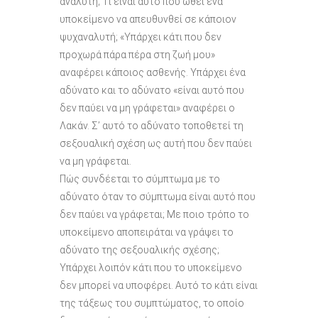
αναλυτή; Τί είναι αυτό που ωθεί ένα
υποκείμενο να απευθυνθεί σε κάποιον
ψυχαναλυτή; «Υπάρχει κάτι που δεν
προχωρά πάρα πέρα στη ζωή μου»
αναφέρει κάποιος ασθενής. Υπάρχει ένα
αδύνατο και το αδύνατο «είναι αυτό που
δεν παύει να μη γράφεται» αναφέρει ο
Λακάν. Σ’ αυτό το αδύνατο τοποθετεί τη
σεξουαλική σχέση ως αυτή που δεν παύει
να μη γράφεται.
Πώς συνδέεται το σύμπτωμα με το
αδύνατο όταν το σύμπτωμα είναι αυτό που
δεν παύει να γράφεται; Με ποιο τρόπο το
υποκείμενο αποπειράται να γράψει το
αδύνατο της σεξουαλικής σχέσης;
Υπάρχει λοιπόν κάτι που το υποκείμενο
δεν μπορεί να υποφέρει. Αυτό το κάτι είναι
της τάξεως του συμπτώματος, το οποίο