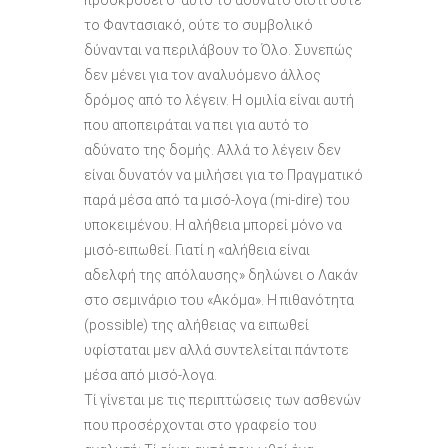
το Φαντασιακό, ούτε το συμβολικό
δύνανται να περιλάβουν το Όλο. Συνεπώς
δεν μένει για τον αναλυόμενο άλλος
δρόμος από το λέγειν. Η ομιλία είναι αυτή
που αποπειράται να πει για αυτό το
αδύνατο της δομής. Αλλά το λέγειν δεν
είναι δυνατόν να μιλήσει για το Πραγματικό
παρά μέσα από τα μισό-λογα (mi-dire) του
υποκειμένου. Η αλήθεια μπορεί μόνο να
μισό-ειπωθεί. Γιατί η «αλήθεια είναι
αδελφή της απόλαυσης» δηλώνει ο Λακάν
στο σεμινάριο του «Ακόμα». Η πιθανότητα
(possible) της αλήθειας να ειπωθεί
υφίσταται μεν αλλά συντελείται πάντοτε
μέσα από μισό-λογα.
Τί γίνεται με τις περιπτώσεις των ασθενών
που προσέρχονται στο γραφείο του