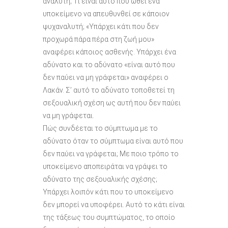
αναλυτή; Τί είναι αυτό που ωθεί ένα
υποκείμενο να απευθυνθεί σε κάποιον
ψυχαναλυτή; «Υπάρχει κάτι που δεν
προχωρά πάρα πέρα στη ζωή μου»
αναφέρει κάποιος ασθενής. Υπάρχει ένα
αδύνατο και το αδύνατο «είναι αυτό που
δεν παύει να μη γράφεται» αναφέρει ο
Λακάν. Σ’ αυτό το αδύνατο τοποθετεί τη
σεξουαλική σχέση ως αυτή που δεν παύει
να μη γράφεται.
Πώς συνδέεται το σύμπτωμα με το
αδύνατο όταν το σύμπτωμα είναι αυτό που
δεν παύει να γράφεται; Με ποιο τρόπο το
υποκείμενο αποπειράται να γράψει το
αδύνατο της σεξουαλικής σχέσης;
Υπάρχει λοιπόν κάτι που το υποκείμενο
δεν μπορεί να υποφέρει. Αυτό το κάτι είναι
της τάξεως του συμπτώματος, το οποίο