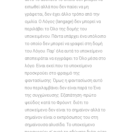
ειπωθεί αλλά που δεν παύει να μη
γράφεται, δεν έχει άλλο τρόπο από την
ομιλία. Ο Λόγος (langage) δεν μπορεί να
περιλάβει το Όλο της δομής του
υποκειμένου. Πάντα υπάρχει ένα υπόλοιπο
το οποίο δεν μπορεί να γραφεί στη δομή
του Λόγου. Παρ’ όλα αυτά το υποκείμενο
αποπειράται να εγγράφει το Όλο μέσα στο
λόγο. Είναι εκεί που το υποκείμενο
προσκρούει στο φραγμό της
φαντασίωσης. Όμως η φαντασίωση αυτό
που περιλαμβάνει δεν είναι παρά το Ένα
της συγχώνευσης. Εξαπάτηση -πρώτο
ψεύδος κατά το Φρόυντ. διότι το
υποκείμενο δεν είναι το σημαίνον αλλά το
σημαίνον είναι ο εκπρόσωπος του στη
σημαίνουσα αλυσίδα. Το υποκείμενο
προσκρούει σ’ αυτό το αδύνατο διότι ούτε