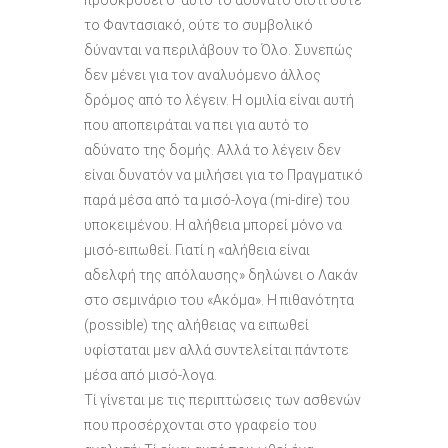
το Φαντασιακό, ούτε το συμβολικό
δύνανται να περιλάβουν το Όλο. Συνεπώς
δεν μένει για τον αναλυόμενο άλλος
δρόμος από το λέγειν. Η ομιλία είναι αυτή
που αποπειράται να πει για αυτό το
αδύνατο της δομής. Αλλά το λέγειν δεν
είναι δυνατόν να μιλήσει για το Πραγματικό
παρά μέσα από τα μισό-λογα (mi-dire) του
υποκειμένου. Η αλήθεια μπορεί μόνο να
μισό-ειπωθεί. Γιατί η «αλήθεια είναι
αδελφή της απόλαυσης» δηλώνει ο Λακάν
στο σεμινάριο του «Ακόμα». Η πιθανότητα
(possible) της αλήθειας να ειπωθεί
υφίσταται μεν αλλά συντελείται πάντοτε
μέσα από μισό-λογα.
Τί γίνεται με τις περιπτώσεις των ασθενών
που προσέρχονται στο γραφείο του