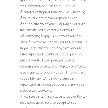
το Φαντασιακό, ούτε το συμβολικό
δύνανται να περιλάβουν το Όλο. Συνεπώς
δεν μένει για τον αναλυόμενο άλλος
δρόμος από το λέγειν. Η ομιλία είναι αυτή
που αποπειράται να πει για αυτό το
αδύνατο της δομής. Αλλά το λέγειν δεν
είναι δυνατόν να μιλήσει για το Πραγματικό
παρά μέσα από τα μισό-λογα (mi-dire) του
υποκειμένου. Η αλήθεια μπορεί μόνο να
μισό-ειπωθεί. Γιατί η «αλήθεια είναι
αδελφή της απόλαυσης» δηλώνει ο Λακάν
στο σεμινάριο του «Ακόμα». Η πιθανότητα
(possible) της αλήθειας να ειπωθεί
υφίσταται μεν αλλά συντελείται πάντοτε
μέσα από μισό-λογα.
Τί γίνεται με τις περιπτώσεις των ασθενών
που προσέρχονται στο γραφείο του