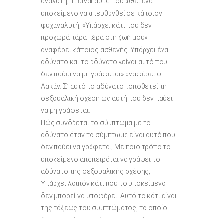
αναλυτή; Τί είναι αυτό που ωθεί ένα
υποκείμενο να απευθυνθεί σε κάποιον
ψυχαναλυτή; «Υπάρχει κάτι που δεν
προχωρά πάρα πέρα στη ζωή μου»
αναφέρει κάποιος ασθενής. Υπάρχει ένα
αδύνατο και το αδύνατο «είναι αυτό που
δεν παύει να μη γράφεται» αναφέρει ο
Λακάν. Σ’ αυτό το αδύνατο τοποθετεί τη
σεξουαλική σχέση ως αυτή που δεν παύει
να μη γράφεται.
Πώς συνδέεται το σύμπτωμα με το
αδύνατο όταν το σύμπτωμα είναι αυτό που
δεν παύει να γράφεται; Με ποιο τρόπο το
υποκείμενο αποπειράται να γράψει το
αδύνατο της σεξουαλικής σχέσης;
Υπάρχει λοιπόν κάτι που το υποκείμενο
δεν μπορεί να υποφέρει. Αυτό το κάτι είναι
της τάξεως του συμπτώματος, το οποίο