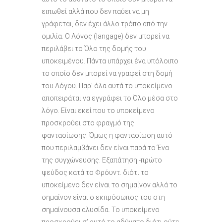
ειπωθεί αλλά που δεν παύει να μη
γράφεται, δεν έχει άλλο τρόπο από την
ομιλία. Ο Λόγος (langage) δεν μπορεί να
περιλάβει το Όλο της δομής του
υποκειμένου. Πάντα υπάρχει ένα υπόλοιπο
το οποίο δεν μπορεί να γραφεί στη δομή
του Λόγου. Παρ’ όλα αυτά το υποκείμενο
αποπειράται να εγγράφει το Όλο μέσα στο
λόγο. Είναι εκεί που το υποκείμενο
προσκρούει στο φραγμό της
φαντασίωσης. Όμως η φαντασίωση αυτό
που περιλαμβάνει δεν είναι παρά το Ένα
της συγχώνευσης. Εξαπάτηση -πρώτο
ψεύδος κατά το Φρόυντ. διότι το
υποκείμενο δεν είναι το σημαίνον αλλά το
σημαίνον είναι ο εκπρόσωπος του στη
σημαίνουσα αλυσίδα. Το υποκείμενο
προσκρούει σ’ αυτό το αδύνατο διότι ούτε