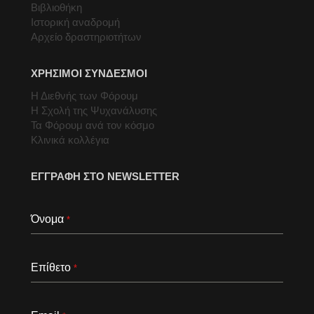
Βιβλιοθήκη
Ιστορική αναδρομή
Αρχείο δραστηριοτήτων
ΧΡΗΣΙΜΟΙ ΣΥΝΔΕΣΜΟΙ
Η Διεθνής των Φόρουμ
Η Σχολή της Ψυχανάλυσης
Τα Φόρουμ ανά τον κόσμο
Κλινικά κολλέγια
ΕΓΓΡΑΦΗ ΣΤΟ NEWSLETTER
Όνομα
*
Επίθετο
*