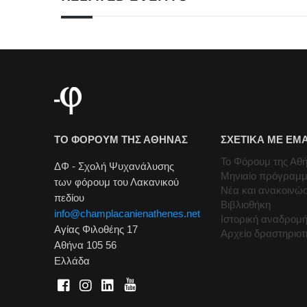
ΤΟ ΦΟΡΟΥΜ ΤΗΣ ΑΘΗΝΑΣ
ΣΧΕΤΙΚΑ ΜΕ ΕΜ
Το Φόρουμ της Αθ
ΔΦ - Σχολή Ψυχανάλυσης
Μηνιαίο πρόγραμ
των φόρουμ του Λακανικού
Νέα και ανακοινώσ
πεδίου
Βιβλιοθήκη
info@champlacanienathenes.net
Ιστορική αναδρομ
Αγίας Φιλοθέης 17
Αρχείο δραστηριο
Αθήνα 105 56
Ελλάδα