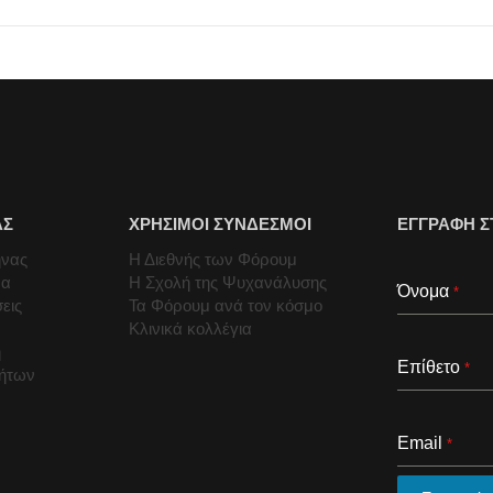
ΑΣ
ΧΡΗΣΙΜΟΙ ΣΥΝΔΕΣΜΟΙ
ΕΓΓΡΑΦΗ Σ
ήνας
Η Διεθνής των Φόρουμ
μα
Η Σχολή της Ψυχανάλυσης
Όνομα
*
εις
Τα Φόρουμ ανά τον κόσμο
Κλινικά κολλέγια
ή
Επίθετο
*
τήτων
Email
*