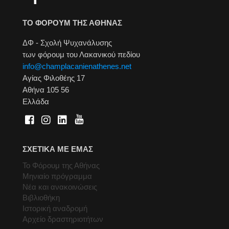
ΤΟ ΦΟΡΟΥΜ ΤΗΣ ΑΘΗΝΑΣ
ΔΦ - Σχολή Ψυχανάλυσης
των φόρουμ του Λακανικού πεδίου
info@champlacanienathenes.net
Αγίας Φιλοθέης 17
Αθήνα 105 56
Ελλάδα
ΣΧΕΤΙΚΑ ΜΕ ΕΜΑΣ
Το Φόρουμ της Αθήνας
Μηνιαίο πρόγραμμα
Νέα και ανακοινώσεις
Βιβλιοθήκη
Ιστορική αναδρομή
Αρχείο δραστηριοτήτων