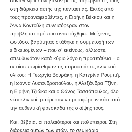
συνάδελφοι συνέβαλαν με τις παρεμβάσεις τους
στη διάρκεια αυτής της πενταετίας. Εκτός από
τους προαναφερθέντες, η Ειρήνη Βέκκου και η
Άννα Κοντούλη συνεισέφεραν στον
προβληματισμό που αναπτύχθηκε. Μείζονος,
ωστόσο, βαρύτητας στάθηκε η συμμετοχή των
ειδικευομένων – που σ’ εκείνους, άλλωστε,
απευθυνόταν κατά κύριο λόγο η προσπάθεια – οι
οποίοι επωμίσθηκαν τις παρουσιάσεις κλινικού
υλικού: Η Γεωργία Βουράκη, η Κατερίνα Ρουμπή,
η Ιωάννα Λυσανδροπούλου, η Αλεξάνδρα Τζίνη,
η Ειρήνη Τζιώκα και ο Θάνος Τασσόπουλος, όλοι
νέοι κλινικοί, μπόρεσαν να μεταφέρουν κάτι από
την αυθεντική φρεσκάδα της σκέψης τους.
Και, βέβαια, οι παλαιότεροι και πολύπειροι. Στη
διάρκεια αυτών των ετών, το σεμινάριο