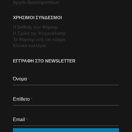
Αρχείο δραστηριοτήτων
ΧΡΗΣΙΜΟΙ ΣΥΝΔΕΣΜΟΙ
Η Διεθνής των Φόρουμ
Η Σχολή της Ψυχανάλυσης
Τα Φόρουμ ανά τον κόσμο
Κλινικά κολλέγια
ΕΓΓΡΑΦΗ ΣΤΟ NEWSLETTER
Όνομα
*
Επίθετο
*
Email
*