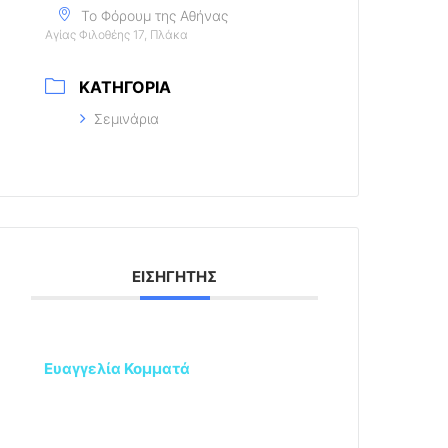
Το Φόρουμ της Αθήνας
Αγίας Φιλοθέης 17, Πλάκα
ΚΑΤΗΓΟΡΊΑ
Σεμινάρια
ΕΙΣΗΓΗΤΉΣ
Ευαγγελία Κομματά