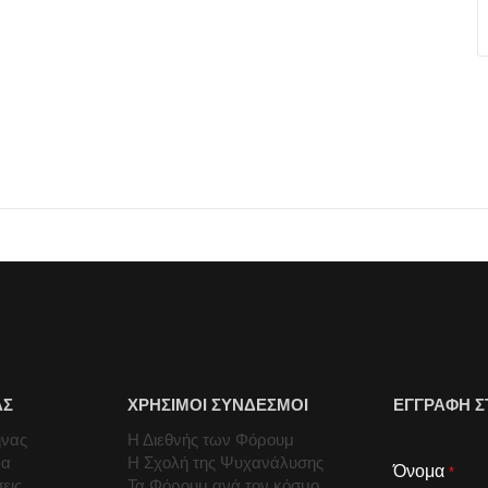
ΑΣ
ΧΡΗΣΙΜΟΙ ΣΥΝΔΕΣΜΟΙ
ΕΓΓΡΑΦΗ Σ
ήνας
Η Διεθνής των Φόρουμ
μα
Η Σχολή της Ψυχανάλυσης
Όνομα
*
εις
Τα Φόρουμ ανά τον κόσμο