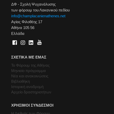
ΔΦ - Σχολή Ψυχανάλυσης
των φόρουμ του Λακανικού πεδίου
info@champlacanienathenes.net
Αγίας Φιλοθέης 17
Αθήνα 105 56
Ελλάδα
ΣΧΕΤΙΚΑ ΜΕ ΕΜΑΣ
Το Φόρουμ της Αθήνας
Μηνιαίο πρόγραμμα
Νέα και ανακοινώσεις
Βιβλιοθήκη
Ιστορική αναδρομή
Αρχείο δραστηριοτήτων
ΧΡΗΣΙΜΟΙ ΣΥΝΔΕΣΜΟΙ
Η Διεθνής των Φόρουμ