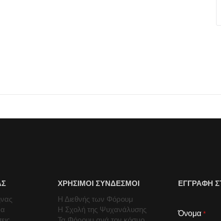
ΑΣ
ΧΡΗΣΙΜΟΙ ΣΥΝΔΕΣΜΟΙ
ΕΓΓΡΑΦΗ Σ
ήνας
Η Διεθνής των Φόρουμ
μα
Η Σχολή της Ψυχανάλυσης
Όνομα
*
εις
Τα Φόρουμ ανά τον κόσμο