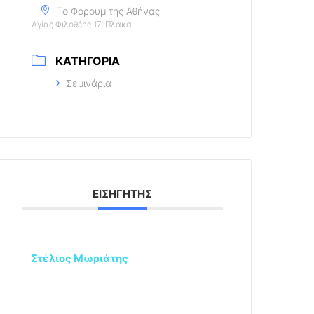
Το Φόρουμ της Αθήνας
Αγίας Φιλοθέης 17, Πλάκα
ΚΑΤΗΓΟΡΊΑ
Σεμινάρια
ΕΙΣΗΓΗΤΉΣ
Στέλιος Μωριάτης