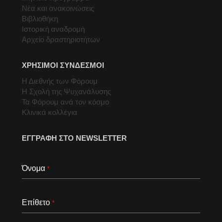
Νέα και ανακοινώσεις
Βιβλιοθήκη
Ιστορική αναδρομή
Αρχείο δραστηριοτήτων
ΧΡΗΣΙΜΟΙ ΣΥΝΔΕΣΜΟΙ
Η Διεθνής των Φόρουμ
Η Σχολή της Ψυχανάλυσης
Τα Φόρουμ ανά τον κόσμο
Κλινικά κολλέγια
ΕΓΓΡΑΦΗ ΣΤΟ NEWSLETTER
Όνομα
*
Επίθετο
*