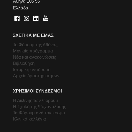
Αθήνα 105 56
Ελλάδα
ΣΧΕΤΙΚΑ ΜΕ ΕΜΑΣ
Το Φόρουμ της Αθήνας
Μηνιαίο πρόγραμμα
Νέα και ανακοινώσεις
Βιβλιοθήκη
Ιστορική αναδρομή
Αρχείο δραστηριοτήτων
ΧΡΗΣΙΜΟΙ ΣΥΝΔΕΣΜΟΙ
Η Διεθνής των Φόρουμ
Η Σχολή της Ψυχανάλυσης
Τα Φόρουμ ανά τον κόσμο
Κλινικά κολλέγια