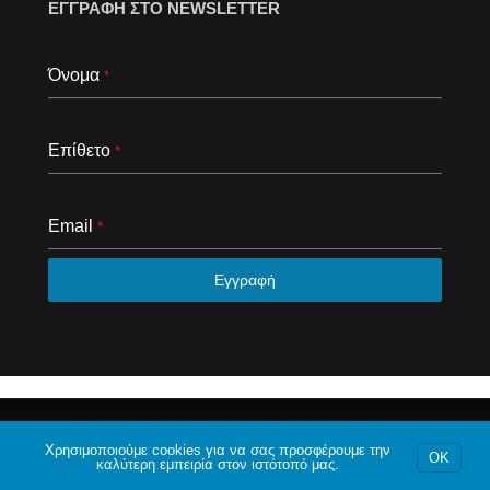
ΕΓΓΡΑΦΗ ΣΤΟ NEWSLETTER
Όνομα
*
Επίθετο
*
Email
*
Εγγραφή
© 2020 Το φόρουμ της Αθήνας. Με επιφύλαξη κάθε
νομίμου δικαιώματος.
Χρησιμοποιούμε cookies για να σας προσφέρουμε την
OK
καλύτερη εμπειρία στον ιστότοπό μας.