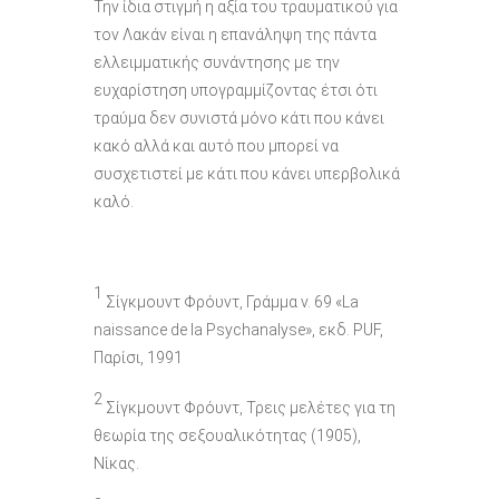
Την ίδια στιγμή η αξία του τραυματικού για
τον Λακάν είναι η επανάληψη της πάντα
ελλειμματικής συνάντησης με την
ευχαρίστηση υπογραμμίζοντας έτσι ότι
τραύμα δεν συνιστά μόνο κάτι που κάνει
κακό αλλά και αυτό που μπορεί να
συσχετιστεί με κάτι που κάνει υπερβολικά
καλό.
1
Σίγκμουντ Φρόυντ, Γράμμα ν. 69 «La
naissance de la Psychanalyse», εκδ. PUF,
Παρίσι, 1991
2
Σίγκμουντ Φρόυντ, Τρεις μελέτες για τη
θεωρία της σεξουαλικότητας (1905),
Νίκας.