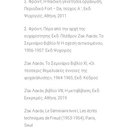
Σ. Φρόιντ, Η παιδική γενετησία οργάνωση,
Περιοδικό Fort – Da, τεύχος Α ‘, Εκδ.
Ψυχογιός, Αθήνα, 2011
Σ. Φρόιντ, Πέρα από την αρχή της
ευχαρίστησης Εκδ. Πλέθρον Ζακ Λακάν, Το
Σεμινάριο Βιβλίο IV Η σχέση αντικειμένου,
1956-1957. Εκδ.Ψυχογιός
Ζακ Λακάν, Το Σεμινάριο Βιβλίο ΧΙ, «Οι
τέσσερις θεμελιακές έννοιες της
ψυχανάλυσης», 1964-1965, Εκδ. Κέδρος
Ζακ Λακάν, βιβλίο VIII, Η μεταβίβαση, Εκδ.
Εκκρεμές, Αθήνα, 2019
Ζακ Λακάν, Le Séminaire livre I, Les écrits
techniques de Freud (1953-1954), Paris,
Seuil