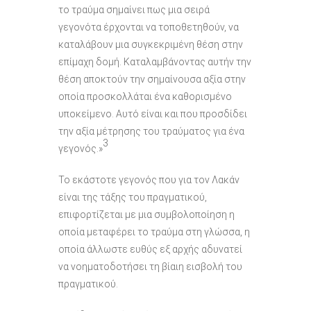
το τραύμα σημαίνει πως μια σειρά
γεγονότα έρχονται να τοποθετηθούν, να
καταλάβουν μια συγκεκριμένη θέση στην
επίμαχη δομή. Καταλαμβάνοντας αυτήν την
θέση αποκτούν την σημαίνουσα αξία στην
οποία προσκολλάται ένα καθορισμένο
υποκείμενο. Αυτό είναι και που προσδίδει
την αξία μέτρησης του τραύματος για ένα
3
γεγονός.»
Το εκάστοτε γεγονός που για τον Λακάν
είναι της τάξης του πραγματικού,
επιφορτίζεται με μια συμβολοποίηση η
οποία μεταφέρει το τραύμα στη γλώσσα, η
οποία άλλωστε ευθύς εξ αρχής αδυνατεί
να νοηματοδοτήσει τη βίαιη εισβολή του
πραγματικού.