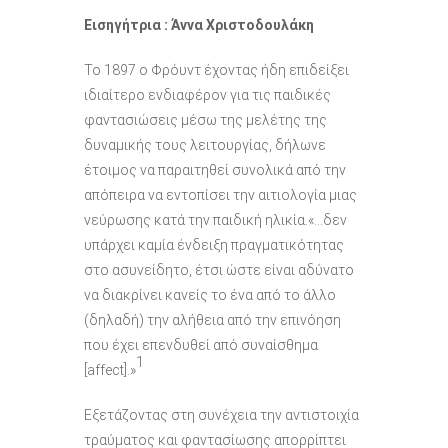
Εισηγήτρια :
Άννα Χριστοδουλάκη
To 1897 ο Φρόυντ έχοντας ήδη επιδείξει
ιδιαίτερο ενδιαφέρον για τις παιδικές
φαντασιώσεις μέσω της μελέτης της
δυναμικής τους λειτουργίας, δήλωνε
έτοιμος να παραιτηθεί συνολικά από την
απόπειρα να εντοπίσει την αιτιολογία μιας
νεύρωσης κατά την παιδική ηλικία.«…δεν
υπάρχει καμία ένδειξη πραγματικότητας
στο ασυνείδητο, έτσι ώστε είναι αδύνατο
να διακρίνει κανείς το ένα από το άλλο
(δηλαδή) την αλήθεια από την επινόηση
που έχει επενδυθεί από συναίσθημα
1
[affect].»
Εξετάζοντας στη συνέχεια την αντιστοιχία
τραύματος και φαντασίωσης απορρίπτει