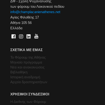
ΔΦ - Σχολή Ψυχανάλυσης
των φόρουμ του Λακανικού πεδίου
info@champlacanienathenes.net
Αγίας Φιλοθέης 17
Αθήνα 105 56
Ελλάδα
ΣΧΕΤΙΚΑ ΜΕ ΕΜΑΣ
Το Φόρουμ της Αθήνας
Μηνιαίο πρόγραμμα
Νέα και ανακοινώσεις
Βιβλιοθήκη
Ιστορική αναδρομή
Αρχείο δραστηριοτήτων
ΧΡΗΣΙΜΟΙ ΣΥΝΔΕΣΜΟΙ
Η Διεθνής των Φόρουμ