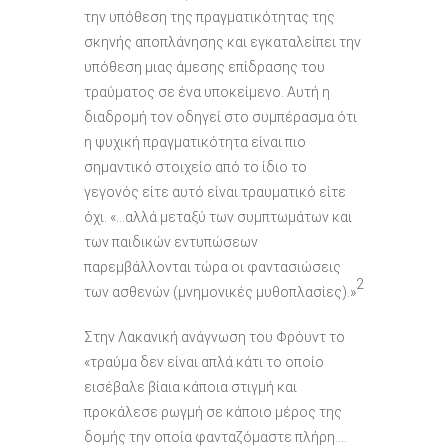
την υπόθεση της πραγματικότητας της
σκηνής αποπλάνησης και εγκαταλείπει την
υπόθεση μιας άμεσης επίδρασης του
τραύματος σε ένα υποκείμενο. Αυτή η
διαδρομή τον οδηγεί στο συμπέρασμα ότι
η ψυχική πραγματικότητα είναι πιο
σημαντικό στοιχείο από το ίδιο το
γεγονός είτε αυτό είναι τραυματικό είτε
όχι. «…αλλά μεταξύ των συμπτωμάτων και
των παιδικών εντυπώσεων
παρεμβάλλονται τώρα οι φαντασιώσεις
2
των ασθενών (μνημονικές μυθοπλασίες).»
Στην Λακανική ανάγνωση του Φρόυντ το
«τραύμα δεν είναι απλά κάτι το οποίο
εισέβαλε βίαια κάποια στιγμή και
προκάλεσε ρωγμή σε κάποιο μέρος της
δομής την οποία φανταζόμαστε πλήρη….