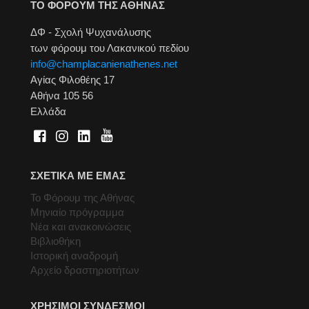
ΤΟ ΦΟΡΟΥΜ ΤΗΣ ΑΘΗΝΑΣ
ΔΦ - Σχολή Ψυχανάλυσης
των φόρουμ του Λακανικού πεδίου
info@champlacanienathenes.net
Αγίας Φιλοθέης 17
Αθήνα 105 56
Ελλάδα
ΣΧΕΤΙΚΑ ΜΕ ΕΜΑΣ
Το Φόρουμ της Αθήνας
Μηνιαίο πρόγραμμα
Νέα και ανακοινώσεις
Βιβλιοθήκη
Ιστορική αναδρομή
Αρχείο δραστηριοτήτων
ΧΡΗΣΙΜΟΙ ΣΥΝΔΕΣΜΟΙ