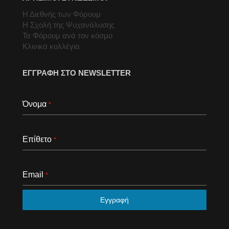
Η Διεθνής των Φόρουμ
Η Σχολή της Ψυχανάλυσης
Τα Φόρουμ ανά τον κόσμο
Κλινικά κολλέγια
ΕΓΓΡΑΦΗ ΣΤΟ NEWSLETTER
Όνομα
*
Επίθετο
*
Email
*
Εγγραφή