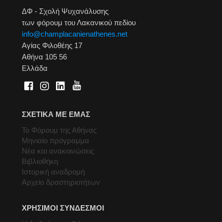
ΔΦ - Σχολή Ψυχανάλυσης
των φόρουμ του Λακανικού πεδίου
info@champlacanienathenes.net
Αγίας Φιλοθέης 17
Αθήνα 105 56
Ελλάδα
ΣΧΕΤΙΚΑ ΜΕ ΕΜΑΣ
Το Φόρουμ της Αθήνας
Μηνιαίο πρόγραμμα
Νέα και ανακοινώσεις
Βιβλιοθήκη
Ιστορική αναδρομή
Αρχείο δραστηριοτήτων
ΧΡΗΣΙΜΟΙ ΣΥΝΔΕΣΜΟΙ