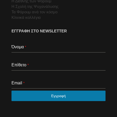
Η Διεθνής των Φόρουμ
Η Σχολή της Ψυχανάλυσης
Τα Φόρουμ ανά τον κόσμο
Κλινικά κολλέγια
ΕΓΓΡΑΦΗ ΣΤΟ NEWSLETTER
Όνομα
*
Επίθετο
*
Email
*
Εγγραφή