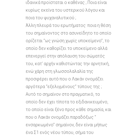
ιδανικά προϊσταται ο καθένας ; Ποια είναι
κυρίως εκείνα του υστερικού λόγου και
ποια του ψυχαναλυτικού ;
Άλλη πλευρά του ερωτήματος: ποια η θέση
του σημαίνοντος στο ασυνείδητο το οποίο
ορίζεται “ως γνώση χωρίς υποκείμενο”, το
οποίο δεν καθορίζει το υποκείμενο αλλά
επενεργεί στην απόλαυση του σώματός
του, κατ’ αρχήν καθιστώντας την αρνητική,
ενώ χάρη στη γλωσσολαλαλία της
προσφέρει αυτό που ο Λακάν ονομάζει
αργότερα “εξελιγμένους” τύπους της ;
Αυτό το σημαίνον στο πραγματικό, το
οποίο δεν έχει τίποτα το εξιδανικευμένο,
το οποίο είναι ξένο προς κάθε σημασία, και
που ο Λακάν ονομάζει παραδόξως “
ενσαρκωμένο” σημαίνον, δεν είναι μήπως
ένα Σ1 ενός νέου τύπου, σήμα του