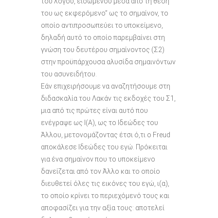
του λόγου, ειδωμένου μέσα από τη θέση
του ως εκφερόμενο” ως το σημαίνον, το
οποίο αντιπροσωπεύει το υποκείμενο,
δηλαδή αυτό το οποίο παρεμβαίνει στη
γνώση του δευτέρου σημαίνοντος (Σ2)
στην προϋπάρχουσα αλυσίδα σημαινόντων
του ασυνειδήτου.
Εάν επιχειρήσουμε να αναζητήσουμε στη
διδασκαλία του Λακάν τις εκδοχές του Σ1,
μια από τις πρώτες είναι αυτό που
ενέγραψε ως Ι(Α), ως το Ιδεώδες του
Άλλου, μετονομάζοντας έτσι ό,τι ο Freud
αποκάλεσε Ιδεώδες του εγώ. Πρόκειται
για ένα σημαίνον που το υποκείμενο
δανείζεται από τον Άλλο και το οποίο
διευθετεί όλες τις εικόνες του εγώ, ι(α),
το οποίο κρίνει το περιεχόμενό τους και
αποφασίζει για την αξία τους: αποτελεί