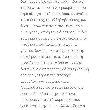
διατηρούν την οντότητά τους – ιδανικά
του χριστιανισμού, της δημοκρατίας, του
δημοσίου χαρακτήρα των βασικών αγαθών,
της ευθύτητας, της αλληλοβοήθειας, των
δικαιωμάτων του ανθρώπου κλπ – ποια
είναι η πραγματική τους διάσταση; Το ίδιο
ερώτημα τίθεται για την ψυχανάλυση στον
Freud και στον Λακάν σχετικά με τα
γονεϊκά ιδανικά. Τίθεται εξίσου και στην
εποχή μας, ανεξάρτητα αν έχει πάρει τη
μορφή δυσπιστίας στο βαθμό που δεν
διακρίνει σ’αυτά παρά την αδύναμη κάλυψη
άλλων λιγότερο ή περισσότερο
ανομολόγητων συμφερόντων.
Ακολουθεί ένα τρίτο ερώτημα το οποίο
συμπεριλαμβάνει τα προηγούμενα :
μπορούμε να κατατάξουμε τα ιδανικά
σύμφωνα με την ροή των λόγων; Σε ποια