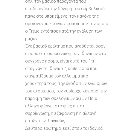
δηλ. τον βασικό παράγοντα που
αποδεικνύει την δύναμη του συμβολικού
πάνω στο υποκείμενο, τον κανόνα της
ομοιογενούς κοινωνικοποίησης τον οποίο
ο Freud εντόπισε κατά την ανάλυση των
μαζών.
Ένα βασικό ερώτημα που αναδύεται όσον
αφορά στη συρρίκνωση των ιδανικών στο
σύγχρονο κόσμο, είναι αυτό του “ τι
απέγιναν τα ιδανικά ;”, κάθε φορά που
στιγματίζουμε τον ελλειμματικό
χαρακτήρα τους, την άνοδο των εγωισμών
του ατομισμού, τον κυρίαρχο κυνισμό, την
παρακμή των συλλογικών αξιών. Ποια
αλλαγή φέρνει στο φως αυτή η
συρρίκνωση, η εξαφάνιση ή η αλλαγή
αυτών των ιδανικών;
∆εύτερο ερώτημα: εκεί όπου τα ιδανικά