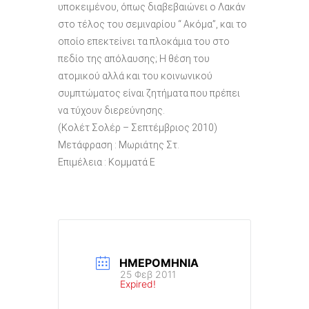
υποκειμένου, όπως διαβεβαιώνει ο Λακάν
στο τέλος του σεμιναρίου “ Ακόμα”, και το
οποίο επεκτείνει τα πλοκάμια του στο
πεδίο της απόλαυσης; Η θέση του
ατομικού αλλά και του κοινωνικού
συμπτώματος είναι ζητήματα που πρέπει
να τύχουν διερεύνησης.
(Κολέτ Σολέρ – Σεπτέμβριος 2010)
Μετάφραση : Μωριάτης Στ.
Επιμέλεια : Κομματά Ε
ΗΜΕΡΟΜΗΝΊΑ
25 Φεβ 2011
Expired!