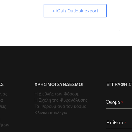
+ iCal / Outlook export
ΑΣ
ΧΡΗΣΙΜΟΙ ΣΥΝΔΕΣΜΟΙ
ΕΓΓΡΑΦΗ Σ
ήνας
Η Διεθνής των Φόρουμ
μα
Η Σχολή της Ψυχανάλυσης
Όνομα
*
εις
Τα Φόρουμ ανά τον κόσμο
Κλινικά κολλέγια
ή
Επίθετο
*
τήτων