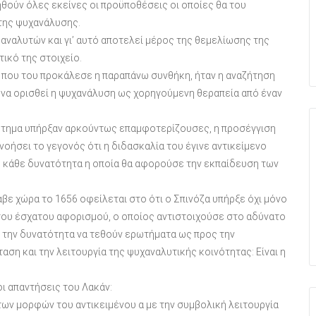
θούν όλες εκείνες οι προϋποθέσεις οι οποίες θα του
 της ψυχανάλυσης.
 αναλυτών και γι’ αυτό αποτελεί μέρος της θεμελίωσης της
τικό της στοιχείο.
α που του προκάλεσε η παραπάνω συνθήκη, ήταν η αναζήτηση
 να ορισθεί η ψυχανάλυση ως χορηγούμενη θεραπεία από έναν
ρώτημα υπήρξαν αρκούντως επαμφοτερίζουσες, η προσέγγιση
γνοήσει το γεγονός ότι η διδασκαλία του έγινε αντικείμενο
πό κάθε δυνατότητα η οποία θα αφορούσε την εκπαίδευση των
βε χώρα το 1656 οφείλεται στο ότι ο Σπινόζα υπήρξε όχι μόνο
 του έσχατου αφορισμού, ο οποίος αντιστοιχούσε στο αδύνατο
 την δυνατότητα να τεθούν ερωτήματα ως προς την
αση και την λειτουργία της ψυχαναλυτικής κοινότητας: Είναι η
οι απαντήσεις του Λακάν:
των μορφών του αντικειμένου α με την συμβολική λειτουργία