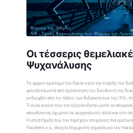
Οι τέσσερις θεμελιακέ
Ψυχανάλυσης
Το αρχικό ερώτημα του Λακάν κατά την έναρξη των διαλ
φιλοξενία μετά από πρόσκληση του διευθυντή της Braude
εκδιωχθεί από τις τάξεις των διδασκόντων της I.P.A., ήτ
Τι είναι εκείνο που τον εξουσιοδοτεί ώστε να αποφασί
απευθύνεται όχι μόνο σε ψυχαναλυτές αλλά και στο οπ
Η υποστήριξη που του παρέχουν επιφανείς πνευματικοί ά
Flacelière, κ.α., αποχτά ξεχωριστή σημασία για τον Λα