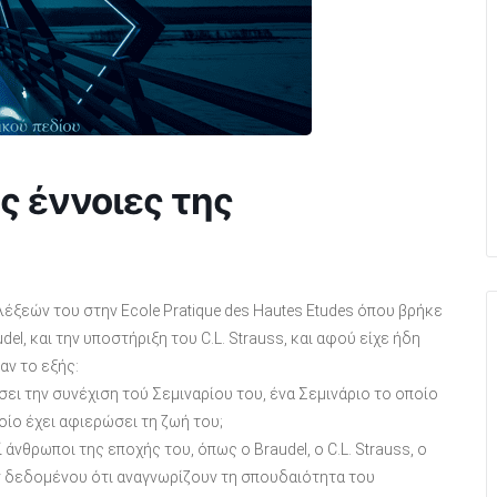
ς έννοιες της
έξεών του στην Ecole Pratique des Hautes Etudes όπου βρήκε
l, και την υποστήριξη του C.L. Strauss, και αφού είχε ήδη
αν το εξής:
σει την συνέχιση τού Σεμιναρίου του, ένα Σεμινάριο το οποίο
οίο έχει αφιερώσει τη ζωή του;
νθρωποι της εποχής του, όπως ο Braudel, o C.L. Strauss, o
κάν δεδομένου ότι αναγνωρίζουν τη σπουδαιότητα του