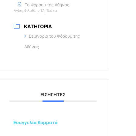
Το Φόρουμ της Αθήνας
Αγίας Φιλοθέης 17, Πλάκα
ΚΑΤΗΓΟΡΊΑ
Σεμινάριο του Φόρουμ της
Αθήνας
ΕΙΣΗΓΗΤΈΣ
Ευαγγελία Κομματά