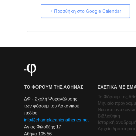
+ Προσθήκη στο Google Calendar
ΤΟ ΦΟΡΟΥΜ ΤΗΣ ΑΘΗΝΑΣ
ΣΧΕΤΙΚΑ ΜΕ ΕΜ
Το Φόρουμ της Αθ
ΔΦ - Σχολή Ψυχανάλυσης
Μηνιαίο πρόγραμ
των φόρουμ του Λακανικού
Νέα και ανακοινώσ
πεδίου
Βιβλιοθήκη
info@champlacanienathenes.net
Ιστορική αναδρομ
Αγίας Φιλοθέης 17
Αρχείο δραστηριο
Αθήνα 105 56