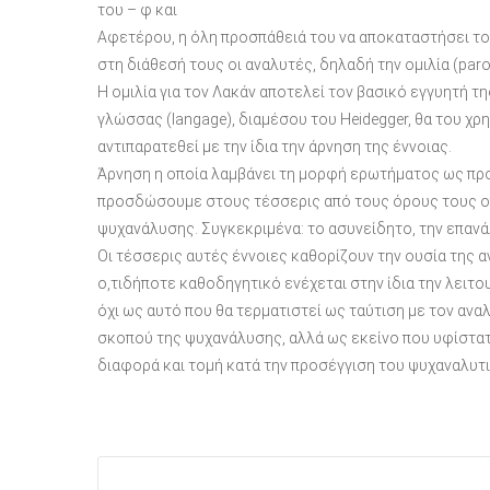
του – φ και
Αφετέρου, η όλη προσπάθειά του να αποκαταστήσει το β
στη διάθεσή τους οι αναλυτές, δηλαδή την ομιλία (paro
Η ομιλία για τον Λακάν αποτελεί τον βασικό εγγυητή 
γλώσσας (langage), διαμέσου του Heidegger, θα του χρη
αντιπαρατεθεί με την ίδια την άρνηση της έννοιας.
Άρνηση η οποία λαμβάνει τη μορφή ερωτήματος ως προ
προσδώσουμε στους τέσσερις από τους όρους τους οπ
ψυχανάλυσης. Συγκεκριμένα: το ασυνείδητο, την επανά
Οι τέσσερις αυτές έννοιες καθορίζουν την ουσία της α
ο,τιδήποτε καθοδηγητικό ενέχεται στην ίδια την λειτο
όχι ως αυτό που θα τερματιστεί ως ταύτιση με τον ανα
σκοπού της ψυχανάλυσης, αλλά ως εκείνο που υφίσταται
διαφορά και τομή κατά την προσέγγιση του ψυχαναλυτι