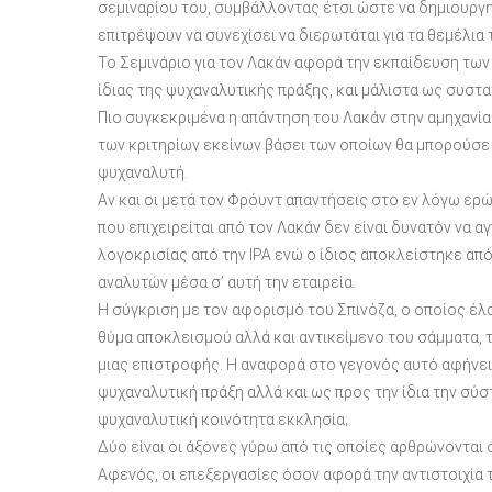
σεμιναρίου του, συμβάλλοντας έτσι ώστε να δημιουργη
επιτρέψουν να συνεχίσει να διερωτάται για τα θεμέλια
Το Σεμινάριο για τον Λακάν αφορά την εκπαίδευση των
ίδιας της ψυχαναλυτικής πράξης, και μάλιστα ως συστα
Πιο συγκεκριμένα η απάντηση του Λακάν στην αμηχανί
των κριτηρίων εκείνων βάσει των οποίων θα μπορούσε
ψυχαναλυτή.
Αν και οι μετά τον Φρόυντ απαντήσεις στο εν λόγω ε
που επιχειρείται από τον Λακάν δεν είναι δυνατόν να α
λογοκρισίας από την ΙΡΑ ενώ ο ίδιος αποκλείστηκε α
αναλυτών μέσα σ’ αυτή την εταιρεία.
Η σύγκριση με τον αφορισμό του Σπινόζα, ο οποίος έλα
θύμα αποκλεισμού αλλά και αντικείμενο του σάμματα,
μιας επιστροφής. Η αναφορά στο γεγονός αυτό αφήνει
ψυχαναλυτική πράξη αλλά και ως προς την ίδια την σύστ
ψυχαναλυτική κοινότητα εκκλησία;
Δύο είναι οι άξονες γύρω από τις οποίες αρθρώνονται 
Αφενός, οι επεξεργασίες όσον αφορά την αντιστοιχία 