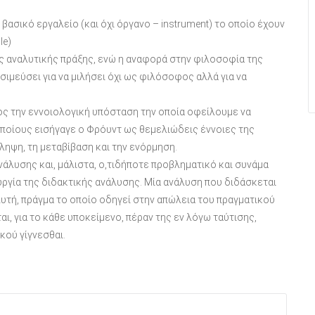
ασικό εργαλείο (και όχι όργανο – instrument) το οποίο έχουν
le)
της αναλυτικής πράξης, ενώ η αναφορά στην φιλοσοφία της
σιμεύσει για να μιλήσει όχι ως φιλόσοφος αλλά για να
ς την εννοιολογική υπόσταση την οποία οφείλουμε να
οίους εισήγαγε ο Φρόυντ ως θεμελιώδεις έννοιες της
ληψη, τη μεταβίβαση και την ενόρμηση.
νάλυσης και, μάλιστα, ο,τιδήποτε προβληματικό και συνάμα
υργία της διδακτικής ανάλυσης. Μία ανάλυση που διδάσκεται
λυτή, πράγμα το οποίο οδηγεί στην απώλεια του πραγματικού
, για το κάθε υποκείμενο, πέραν της εν λόγω ταύτισης,
κού γίγνεσθαι.