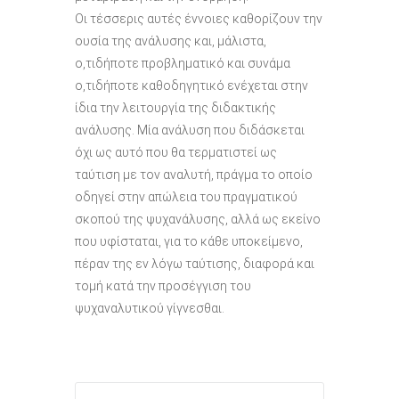
Οι τέσσερις αυτές έννοιες καθορίζουν την
ουσία της ανάλυσης και, μάλιστα,
ο,τιδήποτε προβληματικό και συνάμα
ο,τιδήποτε καθοδηγητικό ενέχεται στην
ίδια την λειτουργία της διδακτικής
ανάλυσης. Μία ανάλυση που διδάσκεται
όχι ως αυτό που θα τερματιστεί ως
ταύτιση με τον αναλυτή, πράγμα το οποίο
οδηγεί στην απώλεια του πραγματικού
σκοπού της ψυχανάλυσης, αλλά ως εκείνο
που υφίσταται, για το κάθε υποκείμενο,
πέραν της εν λόγω ταύτισης, διαφορά και
τομή κατά την προσέγγιση του
ψυχαναλυτικού γίγνεσθαι.