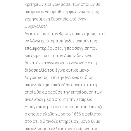
κριτηρίων εκείνων βάσει των οποίων θα
μπορούσε να ορισθεί η ψυχανάλυση ως
χορηγούμενη θεραπεία από έναν
ψυχαναλυτή.
Αν και οι μετά τον Φρόυντ απαντήσεις στο
εν λόγω ερώτημα υπήρξαν αρκούντως
επαμφοτερίζουσες, η προσέγγιση που
επιχειρείται από τον Λακάν δεν είναι
δυνατόν να αγνοήσει το γεγονός ότι η
διδασκαλία του έγινε αντικείμενο
λογοκρισίας από την ΙΡΑ ενώ ο ίδιος
αποκλείστηκε από κάθε δυνατότητα η
οποία θα αφορούσε την εκπαίδευση των
αναλυτών μέσα σ’ αυτή την εταιρεία.
Η σύγκριση με τον αφορισμό του Σπινόζα,
ο οποίος έλαβε χώρα το 1656 οφείλεται
στο ότι ο Σπινόζα υπήρξε όχι μόνο θύμα
αποκλεισμού αλλά και αντικείμενο του