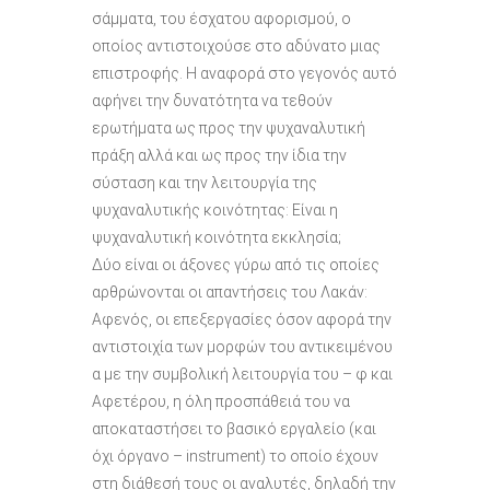
σάμματα, του έσχατου αφορισμού, ο
οποίος αντιστοιχούσε στο αδύνατο μιας
επιστροφής. Η αναφορά στο γεγονός αυτό
αφήνει την δυνατότητα να τεθούν
ερωτήματα ως προς την ψυχαναλυτική
πράξη αλλά και ως προς την ίδια την
σύσταση και την λειτουργία της
ψυχαναλυτικής κοινότητας: Είναι η
ψυχαναλυτική κοινότητα εκκλησία;
Δύο είναι οι άξονες γύρω από τις οποίες
αρθρώνονται οι απαντήσεις του Λακάν:
Αφενός, οι επεξεργασίες όσον αφορά την
αντιστοιχία των μορφών του αντικειμένου
α με την συμβολική λειτουργία του – φ και
Αφετέρου, η όλη προσπάθειά του να
αποκαταστήσει το βασικό εργαλείο (και
όχι όργανο – instrument) το οποίο έχουν
στη διάθεσή τους οι αναλυτές, δηλαδή την