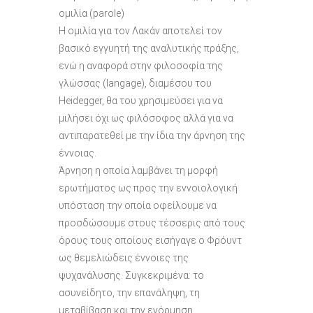
ομιλία (parole)
Η ομιλία για τον Λακάν αποτελεί τον
βασικό εγγυητή της αναλυτικής πράξης,
ενώ η αναφορά στην φιλοσοφία της
γλώσσας (langage), διαμέσου του
Heidegger, θα του χρησιμεύσει για να
μιλήσει όχι ως φιλόσοφος αλλά για να
αντιπαρατεθεί με την ίδια την άρνηση της
έννοιας.
Άρνηση η οποία λαμβάνει τη μορφή
ερωτήματος ως προς την εννοιολογική
υπόσταση την οποία οφείλουμε να
προσδώσουμε στους τέσσερις από τους
όρους τους οποίους εισήγαγε ο Φρόυντ
ως θεμελιώδεις έννοιες της
ψυχανάλυσης. Συγκεκριμένα: το
ασυνείδητο, την επανάληψη, τη
μεταβίβαση και την ενόρμηση.