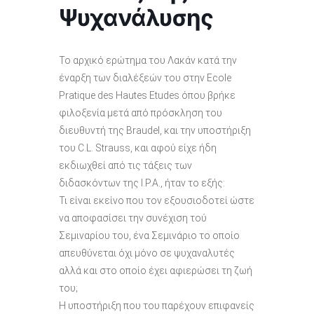
Ψυχανάλυσης
Το αρχικό ερώτημα του Λακάν κατά την
έναρξη των διαλέξεών του στην Ecole
Pratique des Hautes Etudes όπου βρήκε
φιλοξενία μετά από πρόσκληση του
διευθυντή της Braudel, και την υποστήριξη
του C.L. Strauss, και αφού είχε ήδη
εκδιωχθεί από τις τάξεις των
διδασκόντων της I.P.A., ήταν το εξής:
Τι είναι εκείνο που τον εξουσιοδοτεί ώστε
να αποφασίσει την συνέχιση τού
Σεμιναρίου του, ένα Σεμινάριο το οποίο
απευθύνεται όχι μόνο σε ψυχαναλυτές
αλλά και στο οποίο έχει αφιερώσει τη ζωή
του;
Η υποστήριξη που του παρέχουν επιφανείς