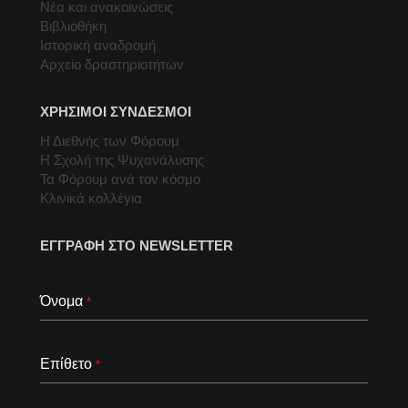
Νέα και ανακοινώσεις
Βιβλιοθήκη
Ιστορική αναδρομή
Αρχείο δραστηριοτήτων
ΧΡΗΣΙΜΟΙ ΣΥΝΔΕΣΜΟΙ
Η Διεθνής των Φόρουμ
Η Σχολή της Ψυχανάλυσης
Τα Φόρουμ ανά τον κόσμο
Κλινικά κολλέγια
ΕΓΓΡΑΦΗ ΣΤΟ NEWSLETTER
Όνομα
*
Επίθετο
*