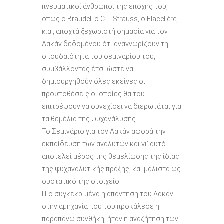
πνευματικοί άνθρωποι της εποχής του,
όπως ο Braudel, o C.L. Strauss, o Flacelière,
κ.α., αποχτά ξεχωριστή σημασία για τον
Λακάν δεδομένου ότι αναγνωρίζουν τη
σπουδαιότητα του σεμιναρίου του,
συμβάλλοντας έτσι ώστε να
δημιουργηθούν όλες εκείνες οι
προϋποθέσεις οι οποίες θα του
επιτρέψουν να συνεχίσει να διερωτάται για
τα θεμέλια της ψυχανάλυσης.
Το Σεμινάριο για τον Λακάν αφορά την
εκπαίδευση των αναλυτών και γι’ αυτό
αποτελεί μέρος της θεμελίωσης της ίδιας
της ψυχαναλυτικής πράξης, και μάλιστα ως
συστατικό της στοιχείο.
Πιο συγκεκριμένα η απάντηση του Λακάν
στην αμηχανία που του προκάλεσε η
παραπάνω συνθήκη, ήταν η αναζήτηση των