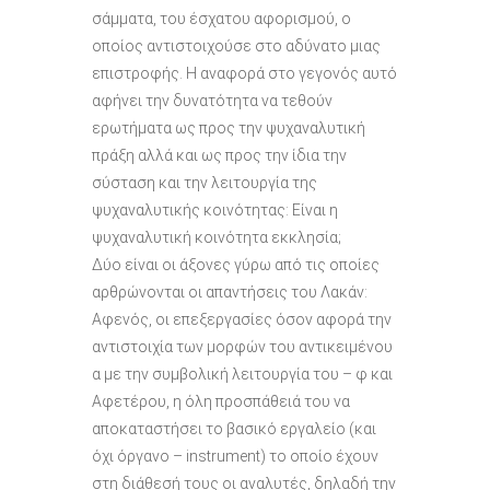
σάμματα, του έσχατου αφορισμού, ο
οποίος αντιστοιχούσε στο αδύνατο μιας
επιστροφής. Η αναφορά στο γεγονός αυτό
αφήνει την δυνατότητα να τεθούν
ερωτήματα ως προς την ψυχαναλυτική
πράξη αλλά και ως προς την ίδια την
σύσταση και την λειτουργία της
ψυχαναλυτικής κοινότητας: Είναι η
ψυχαναλυτική κοινότητα εκκλησία;
Δύο είναι οι άξονες γύρω από τις οποίες
αρθρώνονται οι απαντήσεις του Λακάν:
Αφενός, οι επεξεργασίες όσον αφορά την
αντιστοιχία των μορφών του αντικειμένου
α με την συμβολική λειτουργία του – φ και
Αφετέρου, η όλη προσπάθειά του να
αποκαταστήσει το βασικό εργαλείο (και
όχι όργανο – instrument) το οποίο έχουν
στη διάθεσή τους οι αναλυτές, δηλαδή την