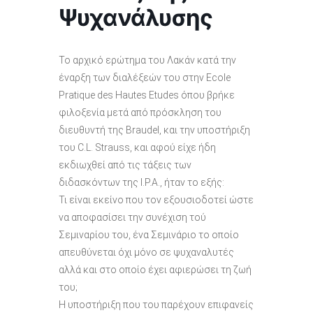
Ψυχανάλυσης
Το αρχικό ερώτημα του Λακάν κατά την
έναρξη των διαλέξεών του στην Ecole
Pratique des Hautes Etudes όπου βρήκε
φιλοξενία μετά από πρόσκληση του
διευθυντή της Braudel, και την υποστήριξη
του C.L. Strauss, και αφού είχε ήδη
εκδιωχθεί από τις τάξεις των
διδασκόντων της I.P.A., ήταν το εξής:
Τι είναι εκείνο που τον εξουσιοδοτεί ώστε
να αποφασίσει την συνέχιση τού
Σεμιναρίου του, ένα Σεμινάριο το οποίο
απευθύνεται όχι μόνο σε ψυχαναλυτές
αλλά και στο οποίο έχει αφιερώσει τη ζωή
του;
Η υποστήριξη που του παρέχουν επιφανείς