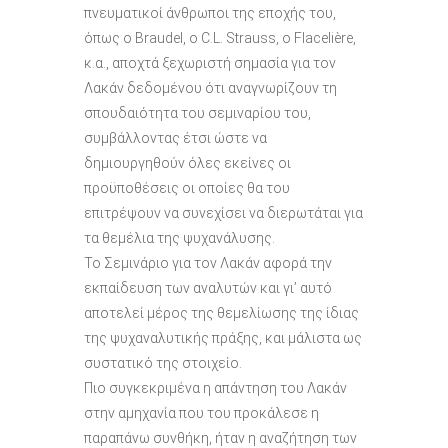
πνευματικοί άνθρωποι της εποχής του,
όπως ο Braudel, o C.L. Strauss, o Flacelière,
κ.α., αποχτά ξεχωριστή σημασία για τον
Λακάν δεδομένου ότι αναγνωρίζουν τη
σπουδαιότητα του σεμιναρίου του,
συμβάλλοντας έτσι ώστε να
δημιουργηθούν όλες εκείνες οι
προϋποθέσεις οι οποίες θα του
επιτρέψουν να συνεχίσει να διερωτάται για
τα θεμέλια της ψυχανάλυσης.
Το Σεμινάριο για τον Λακάν αφορά την
εκπαίδευση των αναλυτών και γι’ αυτό
αποτελεί μέρος της θεμελίωσης της ίδιας
της ψυχαναλυτικής πράξης, και μάλιστα ως
συστατικό της στοιχείο.
Πιο συγκεκριμένα η απάντηση του Λακάν
στην αμηχανία που του προκάλεσε η
παραπάνω συνθήκη, ήταν η αναζήτηση των