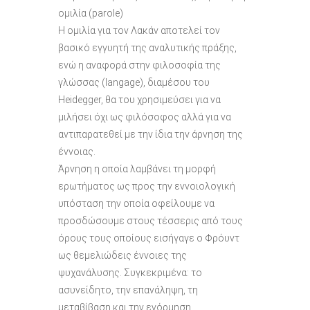
ομιλία (parole)
Η ομιλία για τον Λακάν αποτελεί τον
βασικό εγγυητή της αναλυτικής πράξης,
ενώ η αναφορά στην φιλοσοφία της
γλώσσας (langage), διαμέσου του
Heidegger, θα του χρησιμεύσει για να
μιλήσει όχι ως φιλόσοφος αλλά για να
αντιπαρατεθεί με την ίδια την άρνηση της
έννοιας.
Άρνηση η οποία λαμβάνει τη μορφή
ερωτήματος ως προς την εννοιολογική
υπόσταση την οποία οφείλουμε να
προσδώσουμε στους τέσσερις από τους
όρους τους οποίους εισήγαγε ο Φρόυντ
ως θεμελιώδεις έννοιες της
ψυχανάλυσης. Συγκεκριμένα: το
ασυνείδητο, την επανάληψη, τη
μεταβίβαση και την ενόρμηση.