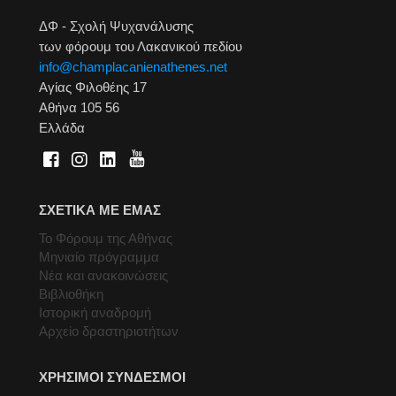
ΔΦ - Σχολή Ψυχανάλυσης
των φόρουμ του Λακανικού πεδίου
info@champlacanienathenes.net
Αγίας Φιλοθέης 17
Αθήνα 105 56
Ελλάδα
ΣΧΕΤΙΚΑ ΜΕ ΕΜΑΣ
Το Φόρουμ της Αθήνας
Μηνιαίο πρόγραμμα
Νέα και ανακοινώσεις
Βιβλιοθήκη
Ιστορική αναδρομή
Αρχείο δραστηριοτήτων
ΧΡΗΣΙΜΟΙ ΣΥΝΔΕΣΜΟΙ