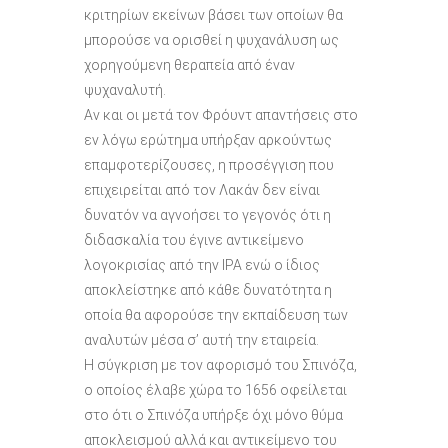
κριτηρίων εκείνων βάσει των οποίων θα
μπορούσε να ορισθεί η ψυχανάλυση ως
χορηγούμενη θεραπεία από έναν
ψυχαναλυτή.
Αν και οι μετά τον Φρόυντ απαντήσεις στο
εν λόγω ερώτημα υπήρξαν αρκούντως
επαμφοτερίζουσες, η προσέγγιση που
επιχειρείται από τον Λακάν δεν είναι
δυνατόν να αγνοήσει το γεγονός ότι η
διδασκαλία του έγινε αντικείμενο
λογοκρισίας από την ΙΡΑ ενώ ο ίδιος
αποκλείστηκε από κάθε δυνατότητα η
οποία θα αφορούσε την εκπαίδευση των
αναλυτών μέσα σ’ αυτή την εταιρεία.
Η σύγκριση με τον αφορισμό του Σπινόζα,
ο οποίος έλαβε χώρα το 1656 οφείλεται
στο ότι ο Σπινόζα υπήρξε όχι μόνο θύμα
αποκλεισμού αλλά και αντικείμενο του