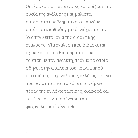
Οι τέσσερις αυτές έννοιες καθορίζουν την
ουσία της ανάλυσης και, μάλιστα,
ο,τιδήποτε προβληματικό και συνάμα
ο,τιδήποτε καθοδηγητικό ενέχεται στην
ίδια την λειτουργία της διδακτικής
ανάλυσης. Μία ανάλυση που διδάσκεται
όχι ως αυτό που θα τερματιστεί ως
ταύτιση με τον αναλυτή, πράγμα το οποίο
οδηγεί στην απώλεια του πραγματικού
σκοπού της ψυχανάλυσης, αλλά ως εκείνο
που υφίσταται, για το κάθε υποκείμενο,
πέραν της εν λόγω ταύτισης, διαφορά και
τομή κατά την προσέγγιση του
ψυχαναλυτικού γίγνεσθαι.