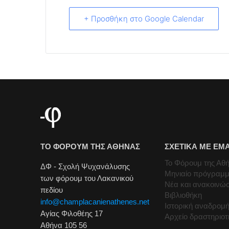
+ Προσθήκη στο Google Calendar
ΤΟ ΦΟΡΟΥΜ ΤΗΣ ΑΘΗΝΑΣ
ΣΧΕΤΙΚΑ ΜΕ ΕΜ
Το Φόρουμ της Αθ
ΔΦ - Σχολή Ψυχανάλυσης
Μηνιαίο πρόγραμ
των φόρουμ του Λακανικού
Νέα και ανακοινώσ
πεδίου
Βιβλιοθήκη
info@champlacanienathenes.net
Ιστορική αναδρομ
Αγίας Φιλοθέης 17
Αρχείο δραστηριο
Αθήνα 105 56