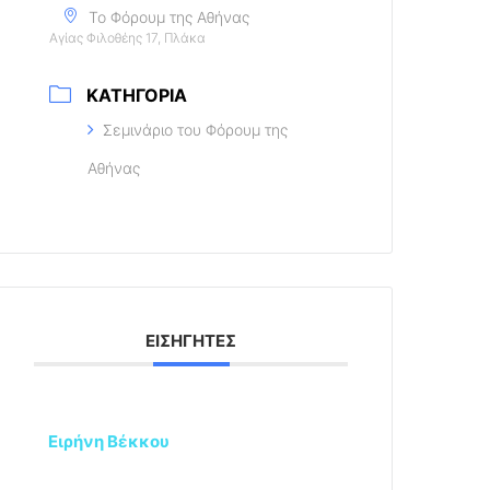
Το Φόρουμ της Αθήνας
Αγίας Φιλοθέης 17, Πλάκα
ΚΑΤΗΓΟΡΊΑ
Σεμινάριο του Φόρουμ της
Αθήνας
ΕΙΣΗΓΗΤΈΣ
Ειρήνη Βέκκου