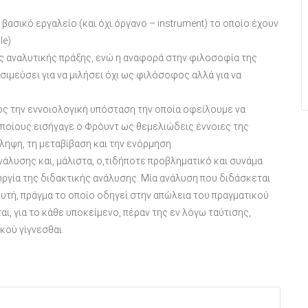
ασικό εργαλείο (και όχι όργανο – instrument) το οποίο έχουν
le)
της αναλυτικής πράξης, ενώ η αναφορά στην φιλοσοφία της
σιμεύσει για να μιλήσει όχι ως φιλόσοφος αλλά για να
ς την εννοιολογική υπόσταση την οποία οφείλουμε να
οίους εισήγαγε ο Φρόυντ ως θεμελιώδεις έννοιες της
ληψη, τη μεταβίβαση και την ενόρμηση.
νάλυσης και, μάλιστα, ο,τιδήποτε προβληματικό και συνάμα
υργία της διδακτικής ανάλυσης. Μία ανάλυση που διδάσκεται
λυτή, πράγμα το οποίο οδηγεί στην απώλεια του πραγματικού
, για το κάθε υποκείμενο, πέραν της εν λόγω ταύτισης,
κού γίγνεσθαι.