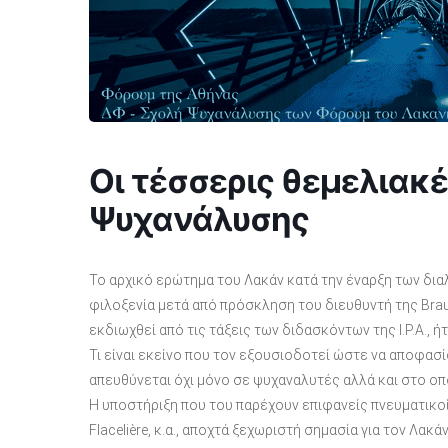
Οι τέσσερις θεμελιακέ
Ψυχανάλυσης
Το αρχικό ερώτημα του Λακάν κατά την έναρξη των διαλ
φιλοξενία μετά από πρόσκληση του διευθυντή της Braude
εκδιωχθεί από τις τάξεις των διδασκόντων της I.P.A., ήτ
Τι είναι εκείνο που τον εξουσιοδοτεί ώστε να αποφασί
απευθύνεται όχι μόνο σε ψυχαναλυτές αλλά και στο οπ
Η υποστήριξη που του παρέχουν επιφανείς πνευματικοί ά
Flacelière, κ.α., αποχτά ξεχωριστή σημασία για τον Λα