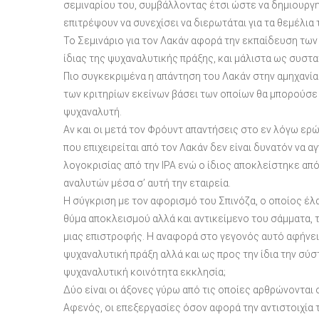
σεμιναρίου του, συμβάλλοντας έτσι ώστε να δημιουργη
επιτρέψουν να συνεχίσει να διερωτάται για τα θεμέλια
Το Σεμινάριο για τον Λακάν αφορά την εκπαίδευση των
ίδιας της ψυχαναλυτικής πράξης, και μάλιστα ως συστα
Πιο συγκεκριμένα η απάντηση του Λακάν στην αμηχανί
των κριτηρίων εκείνων βάσει των οποίων θα μπορούσε
ψυχαναλυτή.
Αν και οι μετά τον Φρόυντ απαντήσεις στο εν λόγω ε
που επιχειρείται από τον Λακάν δεν είναι δυνατόν να α
λογοκρισίας από την ΙΡΑ ενώ ο ίδιος αποκλείστηκε α
αναλυτών μέσα σ’ αυτή την εταιρεία.
Η σύγκριση με τον αφορισμό του Σπινόζα, ο οποίος έλα
θύμα αποκλεισμού αλλά και αντικείμενο του σάμματα,
μιας επιστροφής. Η αναφορά στο γεγονός αυτό αφήνει
ψυχαναλυτική πράξη αλλά και ως προς την ίδια την σύστ
ψυχαναλυτική κοινότητα εκκλησία;
Δύο είναι οι άξονες γύρω από τις οποίες αρθρώνονται 
Αφενός, οι επεξεργασίες όσον αφορά την αντιστοιχία 