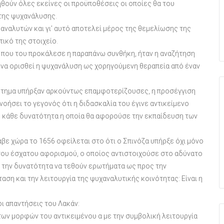
θούν όλες εκείνες οι προϋποθέσεις οι οποίες θα του
 της ψυχανάλυσης.
 αναλυτών και γι’ αυτό αποτελεί μέρος της θεμελίωσης της
τικό της στοιχείο.
α που του προκάλεσε η παραπάνω συνθήκη, ήταν η αναζήτηση
 να ορισθεί η ψυχανάλυση ως χορηγούμενη θεραπεία από έναν
ρώτημα υπήρξαν αρκούντως επαμφοτερίζουσες, η προσέγγιση
γνοήσει το γεγονός ότι η διδασκαλία του έγινε αντικείμενο
πό κάθε δυνατότητα η οποία θα αφορούσε την εκπαίδευση των
βε χώρα το 1656 οφείλεται στο ότι ο Σπινόζα υπήρξε όχι μόνο
 του έσχατου αφορισμού, ο οποίος αντιστοιχούσε στο αδύνατο
 την δυνατότητα να τεθούν ερωτήματα ως προς την
αση και την λειτουργία της ψυχαναλυτικής κοινότητας: Είναι η
οι απαντήσεις του Λακάν:
των μορφών του αντικειμένου α με την συμβολική λειτουργία