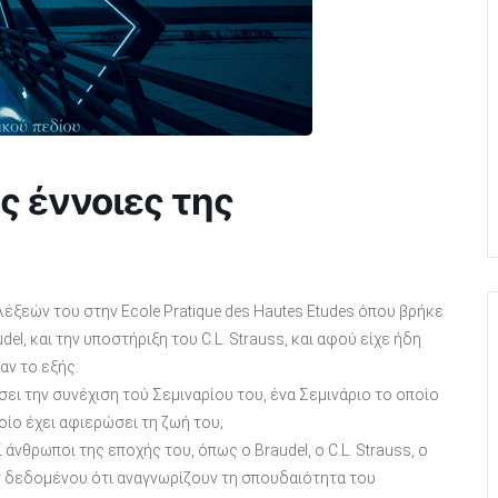
ς έννοιες της
έξεών του στην Ecole Pratique des Hautes Etudes όπου βρήκε
l, και την υποστήριξη του C.L. Strauss, και αφού είχε ήδη
αν το εξής:
σει την συνέχιση τού Σεμιναρίου του, ένα Σεμινάριο το οποίο
οίο έχει αφιερώσει τη ζωή του;
νθρωποι της εποχής του, όπως ο Braudel, o C.L. Strauss, o
κάν δεδομένου ότι αναγνωρίζουν τη σπουδαιότητα του