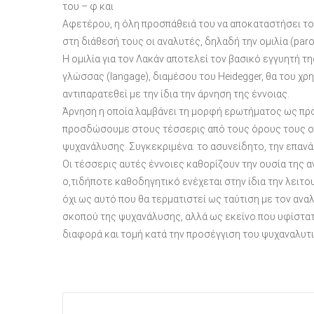
του – φ και
Αφετέρου, η όλη προσπάθειά του να αποκαταστήσει το β
στη διάθεσή τους οι αναλυτές, δηλαδή την ομιλία (paro
Η ομιλία για τον Λακάν αποτελεί τον βασικό εγγυητή 
γλώσσας (langage), διαμέσου του Heidegger, θα του χρη
αντιπαρατεθεί με την ίδια την άρνηση της έννοιας.
Άρνηση η οποία λαμβάνει τη μορφή ερωτήματος ως προ
προσδώσουμε στους τέσσερις από τους όρους τους οπ
ψυχανάλυσης. Συγκεκριμένα: το ασυνείδητο, την επανά
Οι τέσσερις αυτές έννοιες καθορίζουν την ουσία της α
ο,τιδήποτε καθοδηγητικό ενέχεται στην ίδια την λειτο
όχι ως αυτό που θα τερματιστεί ως ταύτιση με τον ανα
σκοπού της ψυχανάλυσης, αλλά ως εκείνο που υφίσταται
διαφορά και τομή κατά την προσέγγιση του ψυχαναλυτι