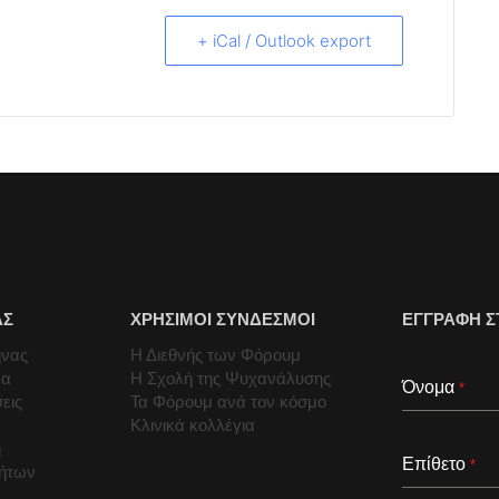
+ iCal / Outlook export
ΑΣ
ΧΡΗΣΙΜΟΙ ΣΥΝΔΕΣΜΟΙ
ΕΓΓΡΑΦΗ Σ
ήνας
Η Διεθνής των Φόρουμ
μα
Η Σχολή της Ψυχανάλυσης
Όνομα
*
εις
Τα Φόρουμ ανά τον κόσμο
Κλινικά κολλέγια
ή
Επίθετο
*
τήτων