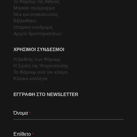
Το Φόρουμ της Αθήνας
Μηνιαίο πρόγραμμα
Νέα και ανακοινώσεις
Βιβλιοθήκη
Ιστορική αναδρομή
Αρχείο δραστηριοτήτων
ΧΡΗΣΙΜΟΙ ΣΥΝΔΕΣΜΟΙ
Η Διεθνής των Φόρουμ
Η Σχολή της Ψυχανάλυσης
Τα Φόρουμ ανά τον κόσμο
Κλινικά κολλέγια
ΕΓΓΡΑΦΗ ΣΤΟ NEWSLETTER
Όνομα
*
Επίθετο
*