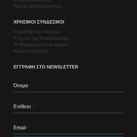
Αρχείο δραστηριοτήτων
ΧΡΗΣΙΜΟΙ ΣΥΝΔΕΣΜΟΙ
Η Διεθνής των Φόρουμ
Η Σχολή της Ψυχανάλυσης
Τα Φόρουμ ανά τον κόσμο
Κλινικά κολλέγια
ΕΓΓΡΑΦΗ ΣΤΟ NEWSLETTER
Όνομα
*
Επίθετο
*
Email
*