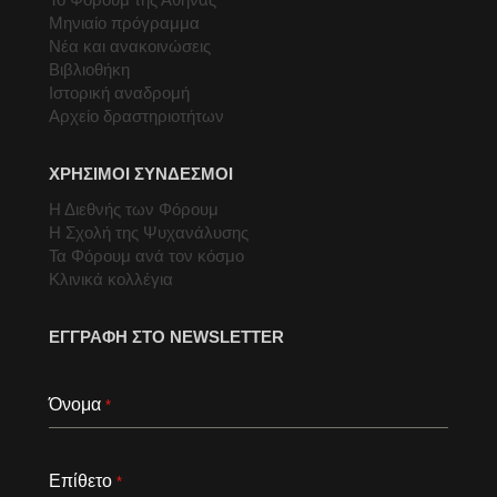
Μηνιαίο πρόγραμμα
Νέα και ανακοινώσεις
Βιβλιοθήκη
Ιστορική αναδρομή
Αρχείο δραστηριοτήτων
ΧΡΗΣΙΜΟΙ ΣΥΝΔΕΣΜΟΙ
Η Διεθνής των Φόρουμ
Η Σχολή της Ψυχανάλυσης
Τα Φόρουμ ανά τον κόσμο
Κλινικά κολλέγια
ΕΓΓΡΑΦΗ ΣΤΟ NEWSLETTER
Όνομα
*
Επίθετο
*