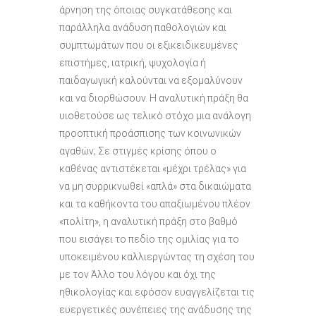
άρνηση της όποιας συγκατάθεσης και
παράλληλα ανάδυση παθολογιών και
συμπτωμάτων που οι εξικειδικευμένες
επιστήμες, ιατρική, ψυχολογία ή
παιδαγωγική καλούνται να εξομαλύνουν
και να διορθώσουν. Η αναλυτική πράξη θα
υιοθετούσε ως τελικό στόχο μια ανάλογη
προοπτική προάσπισης των κοινωνικών
αγαθών; Σε στιγμές κρίσης όπου ο
καθένας αντιστέκεται «μέχρι τρέλας» για
να μη συρρικνωθεί «απλά» στα δικαιώματα
και τα καθήκοντα του απαξιωμένου πλέον
«πολίτη», η αναλυτική πράξη στο βαθμό
που εισάγει το πεδίο της ομιλίας για το
υποκειμένου καλλιεργώντας τη σχέση του
με τον Άλλο του λόγου και όχι της
ηθικολογίας και εφόσον ευαγγελίζεται τις
ευεργετικές συνέπειες της ανάδυσης της