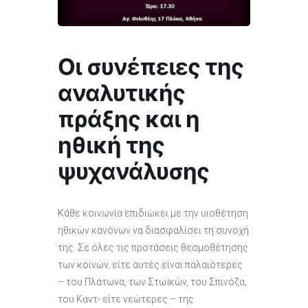
Οι συνέπειες της
αναλυτικής
πράξης και η
ηθική της
ψυχανάλυσης
Κάθε κοινωνία επιδιώκει με την υιοθέτηση
ηθικών κανόνων να διασφαλίσει τη συνοχή
της. Σε όλες τις προτάσεις θεσμοθέτησης
των κοινών, είτε αυτές είναι παλαιότερες
– του Πλάτωνα, των Στωϊκών, του Σπινόζα,
του Καντ- είτε νεώτερες – της