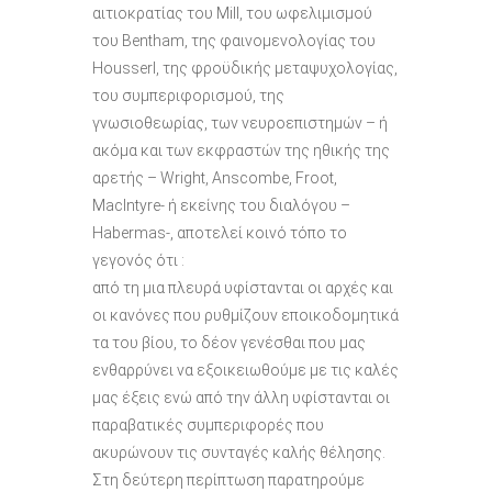
αιτιοκρατίας του Mill, του ωφελιμισμού
του Bentham, της φαινομενολογίας του
Housserl, της φροϋδικής μεταψυχολογίας,
του συμπεριφορισμού, της
γνωσιοθεωρίας, των νευροεπιστημών – ή
ακόμα και των εκφραστών της ηθικής της
αρετής – Wright, Anscombe, Froot,
Maclntyre- ή εκείνης του διαλόγου –
Habermas-, αποτελεί κοινό τόπο το
γεγονός ότι :
από τη μια πλευρά υφίστανται οι αρχές και
οι κανόνες που ρυθμίζουν εποικοδομητικά
τα του βίου, το δέον γενέσθαι που μας
ενθαρρύνει να εξοικειωθούμε με τις καλές
μας έξεις ενώ από την άλλη υφίστανται οι
παραβατικές συμπεριφορές που
ακυρώνουν τις συνταγές καλής θέλησης.
Στη δεύτερη περίπτωση παρατηρούμε