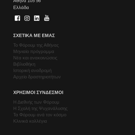
Αθήνα 105 56
Ελλάδα
ΣΧΕΤΙΚΑ ΜΕ ΕΜΑΣ
Το Φόρουμ της Αθήνας
Μηνιαίο πρόγραμμα
Νέα και ανακοινώσεις
Βιβλιοθήκη
Ιστορική αναδρομή
Αρχείο δραστηριοτήτων
ΧΡΗΣΙΜΟΙ ΣΥΝΔΕΣΜΟΙ
Η Διεθνής των Φόρουμ
Η Σχολή της Ψυχανάλυσης
Τα Φόρουμ ανά τον κόσμο
Κλινικά κολλέγια