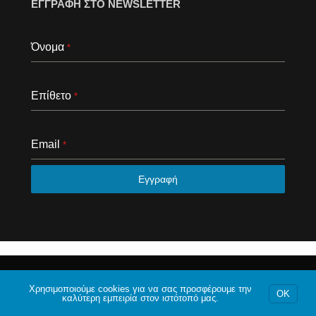
ΕΓΓΡΑΦΗ ΣΤΟ NEWSLETTER
Όνομα
*
Επίθετο
*
Email
*
Εγγραφή
© 2020 Το φόρουμ της Αθήνας. Με επιφύλαξη κάθε
νομίμου δικαιώματος.
Χρησιμοποιούμε cookies για να σας προσφέρουμε την
OK
καλύτερη εμπειρία στον ιστότοπό μας.